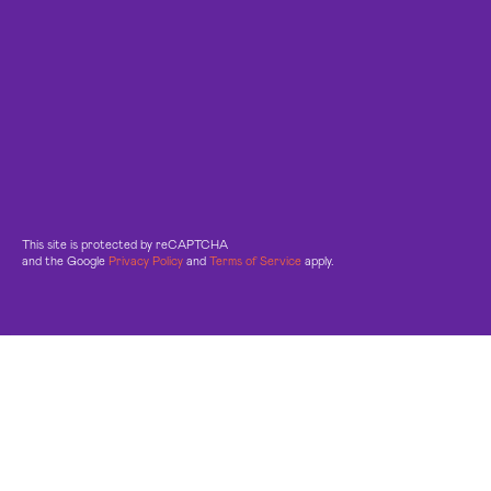
This site is protected by reCAPTCHA
and the Google
Privacy Policy
and
Terms of Service
apply.