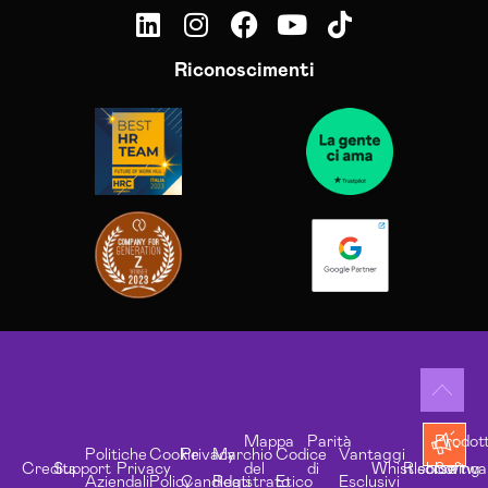
Riconoscimenti
Mappa
Parità
Prodott
Politiche
Cookie
Privacy
Marchio
Codice
Vantaggi
Credits
Support
Privacy
del
di
Whistleblowing
Risorse
Softwa
Aziendali
Policy
Candidati
Registrato
Etico
Esclusivi