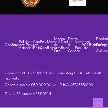
Mappa
Parità
Prodott
Politiche
Cookie
Privacy
Marchio
Codice
Vantaggi
Credits
Support
Privacy
del
di
Whistleblowing
Risorse
Softwa
Aziendali
Policy
Candidati
Registrato
Etico
Esclusivi
Sito
Genere
Svilupp
Copyright 2001 - 2026 © Brain Computing S.p.A. Tutti i diritti
riservati.
Capitale sociale 250.000,00 i.v. - P. IVA 06706551006
D-U-N-S® Number: 431497417