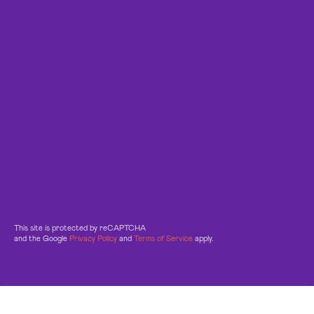
This site is protected by reCAPTCHA
and the Google
Privacy Policy
and
Terms of Service
apply.