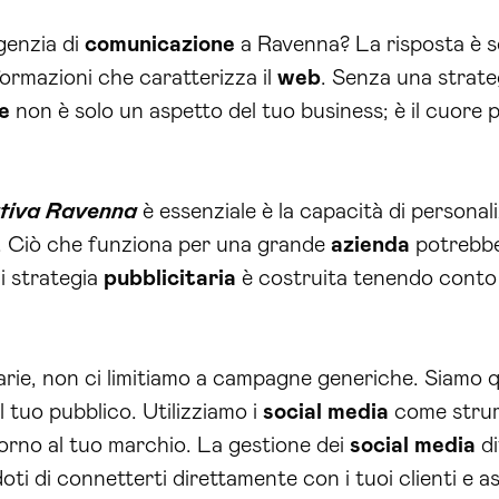
genzia di
comunicazione
a Ravenna? La risposta è s
ormazioni che caratterizza il
web
. Senza una strateg
e
non è solo un aspetto del tuo business; è il cuore 
tiva Ravenna
è essenziale è la capacità di personal
a. Ciò che funziona per una grande
azienda
potrebbe
ni strategia
pubblicitaria
è costruita tenendo conto d
arie, non ci limitiamo a campagne generiche. Siamo q
l tuo pubblico. Utilizziamo i
social media
come strume
orno al tuo marchio. La gestione dei
social media
di
ti di connetterti direttamente con i tuoi clienti e as