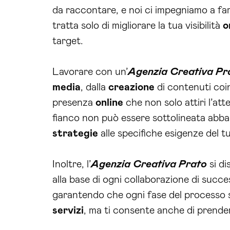
da raccontare, e noi ci impegniamo a far
tratta solo di migliorare la tua visibilità
o
target.
Lavorare con un’
Agenzia Creativa Pr
media
, dalla
creazione
di contenuti coi
presenza
online
che non solo attiri l’at
fianco non può essere sottolineata abba
strategie
alle specifiche esigenze del t
Inoltre, l’
Agenzia Creativa Prato
si di
alla base di ogni collaborazione di succ
garantendo che ogni fase del processo s
servizi
, ma ti consente anche di prender