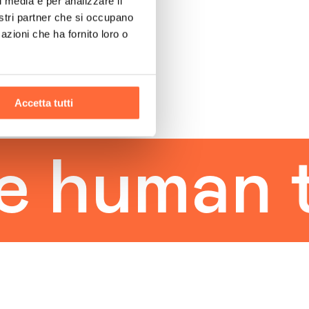
l media e per analizzare il
nostri partner che si occupano
azioni che ha fornito loro o
Accetta tutti
human to