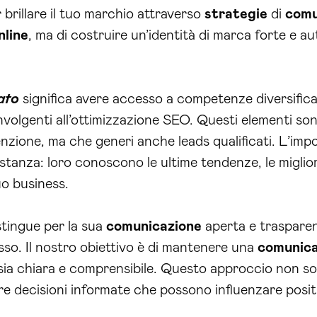
 brillare il tuo marchio attraverso
strategie
di
comu
nline
, ma di costruire un’identità di marca forte e au
ato
significa avere accesso a competenze diversificat
nvolgenti all’ottimizzazione SEO. Questi elementi so
tenzione, ma che generi anche leads qualificati. L’imp
stanza: loro conoscono le ultime tendenze, le miglio
uo business.
stingue per la sua
comunicazione
aperta e trasparen
esso. Il nostro obiettivo è di mantenere una
comunica
ia chiara e comprensibile. Questo approccio non solo
e decisioni informate che possono influenzare positi