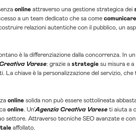
esenza
online
attraverso una gestione strategica dei
accesso a un team dedicato che sa come
comunicare
 costruire relazioni autentiche con il pubblico, un as
rontano è la differenziazione dalla concorrenza. In u
Creativa Varese
: grazie a
strategie
su misura e a
nti. La chiave è la personalizzazione del servizio, ch
nza
online
solida non può essere sottolineata abbasta
rca
online
. Un’
Agenzia Creativa Varese
ti aiuta a o
 tuo settore. Attraverso tecniche SEO avanzate e conte
itale
affollato.