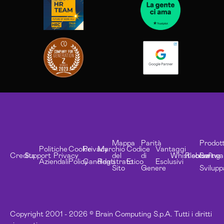
Mappa
Parità
Prodott
Politiche
Cookie
Privacy
Marchio
Codice
Vantaggi
Credits
Support
Privacy
del
di
Whistleblowing
Risorse
Softwa
Aziendali
Policy
Candidati
Registrato
Etico
Esclusivi
Sito
Genere
Svilupp
Copyright 2001 - 2026 © Brain Computing S.p.A. Tutti i diritti