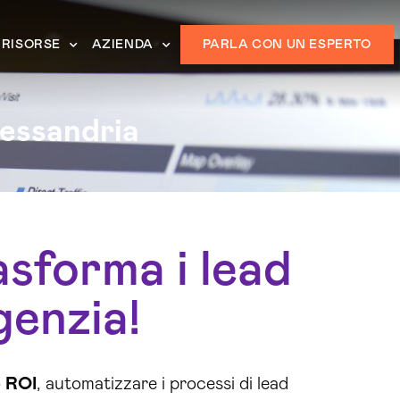
RISORSE
AZIENDA
PARLA CON UN ESPERTO
essandria
asforma i lead
genzia!
o
ROI
, automatizzare i processi di lead