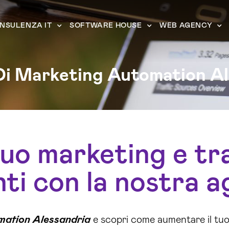
NSULENZA IT
SOFTWARE HOUSE
WEB AGENCY
Di Marketing Automation Al
tuo marketing e tr
enti con la nostra a
mation Alessandria
e scopri come aumentare il tu