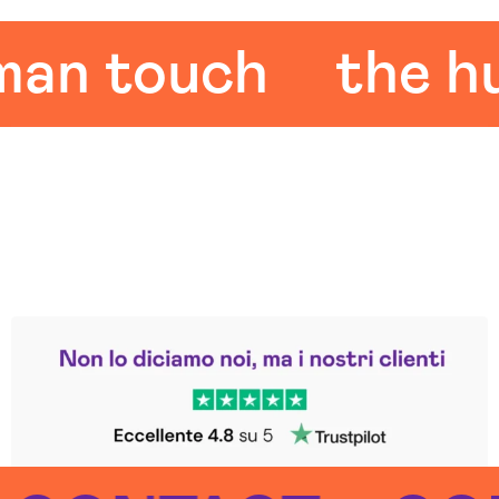
 touch
the huma
Leggi le altre recensioni
Trustpilot