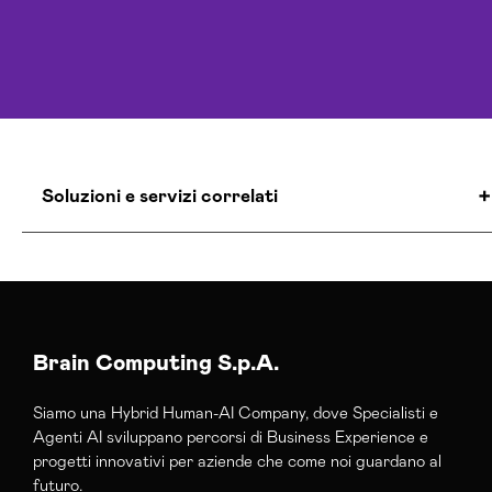
Soluzioni e servizi correlati
Agenzia Creativa Pisa
Agenzia Di Comunicazione Pisa
Agenzia Google Partner Pisa
Agenzia Posizionamento Seo Pisa
Brain Computing S.p.A.
Agenzia Social Media Marketing Pisa
Siamo una Hybrid Human-AI Company, dove Specialisti e
Agenzia Web Marketing Pisa
Agenti AI sviluppano percorsi di Business Experience e
Campagne Adv Social Pisa
progetti innovativi per aziende che come noi guardano al
Campagne Advertising Pisa
futuro.