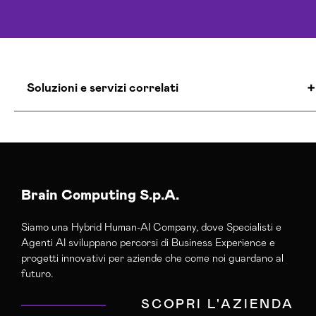
Soluzioni e servizi correlati
Agenzia Creativa Torino
Agenzia Di Comunicazione Torino
Agenzia Google Partner Torino
Agenzia Posizionamento Seo Torino
Brain Computing S.p.A.
Agenzia Social Media Marketing Torino
Siamo una Hybrid Human-AI Company, dove Specialisti e
Agenzia Web Marketing Torino
Agenti AI sviluppano percorsi di Business Experience e
Campagne Adv Social Torino
progetti innovativi per aziende che come noi guardano al
Campagne Advertising Torino
futuro.
Campagne Display Advertising Torino
SCOPRI L'AZIENDA
Campagne Native Advertising Torino