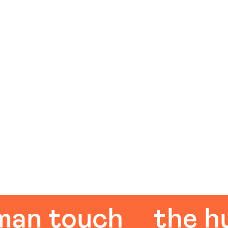
 touch
the huma