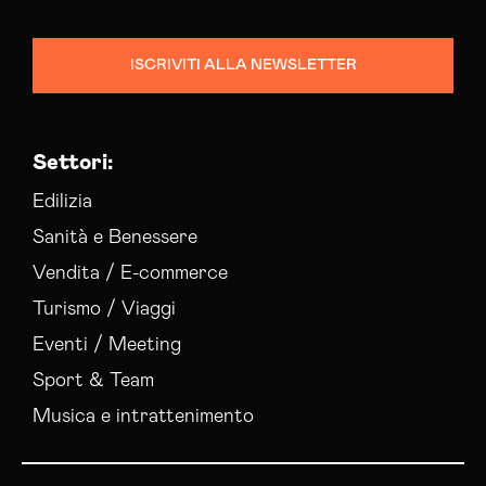
Consulenza Seo Torino
Consulenza Social Media Torino
ISCRIVITI ALLA NEWSLETTER
Consulenza Web Marketing Torino
Esperti Social Media Torino
Esperti Web Marketing Torino
Settori:
Gestione Campagne Google Ads Torino
Gestione Social Media Torino
Edilizia
Realizzazione Siti Web Torino
Sanità e Benessere
Realizzazione Siti Wordpress Torino
Vendita / E-commerce
Social Media Advertising Torino
Turismo / Viaggi
Sviluppo Ecommerce Torino
Web Agency Torino
Eventi / Meeting
Sport & Team
Musica e intrattenimento