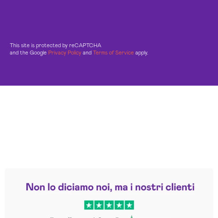
This site is protected by reCAPTCHA
and the Google
Privacy Policy
and
Terms of Service
apply.
Leggi le altre recensioni
Trustpilot