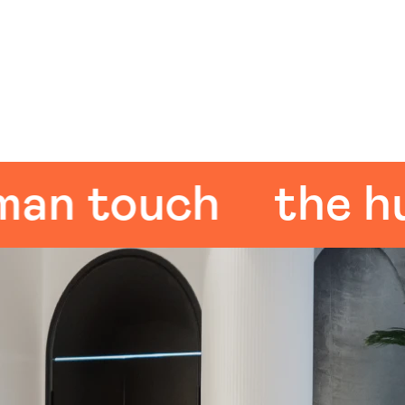
 touch
the huma