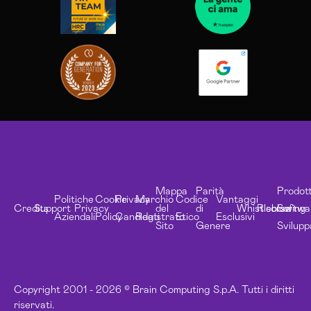
Mappa
Parità
Prodott
Politiche
Cookie
Privacy
Marchio
Codice
Vantaggi
Credits
Support
Privacy
del
di
Whistleblowing
Risorse
Softwa
Aziendali
Policy
Candidati
Registrato
Etico
Esclusivi
Sito
Genere
Svilupp
Copyright 2001 - 2026 © Brain Computing S.p.A. Tutti i diritti
riservati.