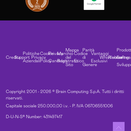
Mappa
Parità
Prodott
Politiche
Cookie
Privacy
Marchio
Codice
Vantaggi
Credits
Support
Privacy
del
di
Whistleblowing
Risorse
Softwa
Aziendali
Policy
Candidati
Registrato
Etico
Esclusivi
Sito
Genere
Svilupp
Copyright 2001 - 2026 © Brain Computing S.p.A. Tutti i diritti
riservati.
Capitale sociale 250.000,00 i.v. - P. IVA 06706551006
D-U-N-S® Number: 431497417