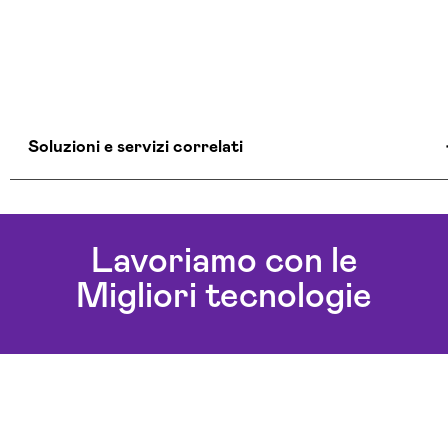
Soluzioni e servizi correlati
Colocation Data Center Messina
Realizzazione Siti Web Messina
Lavoriamo con le
Realizzazione Siti Wordpress Messina
Migliori tecnologie
Servizi Hosting Messina