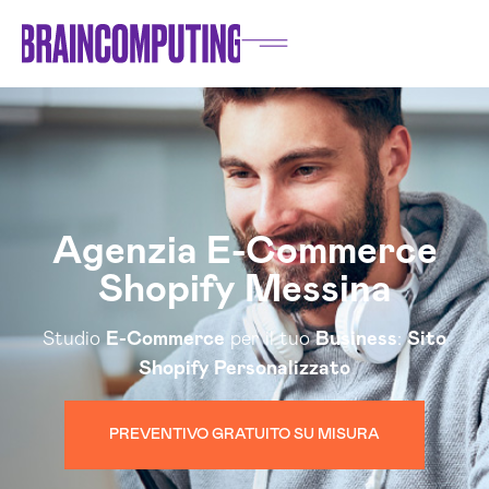
Agenzia E-Commerce
Shopify Messina
Studio
E-Commerce
per il tuo
Business
:
Sito
Shopify Personalizzato
PREVENTIVO GRATUITO SU MISURA