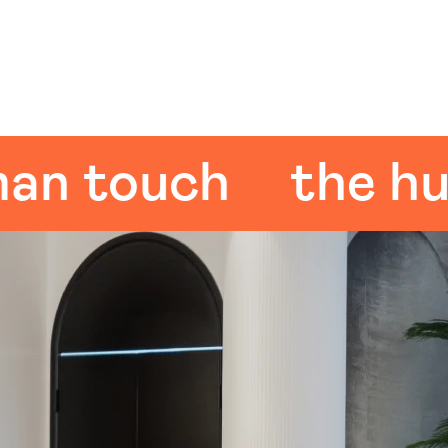
touch
the huma