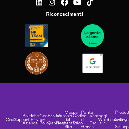
Riconoscimenti
Mappa
Parità
Prodott
Politiche
Cookie
Privacy
Marchio
Codice
Vantaggi
Credits
Support
Privacy
del
di
Whistleblowing
Risorse
Softwa
Aziendali
Policy
Candidati
Registrato
Etico
Esclusivi
Sito
Genere
Svilupp