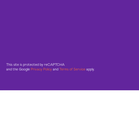
This site is protected by reCAPTCHA
and the Google
Privacy Policy
and
Terms of Service
apply.