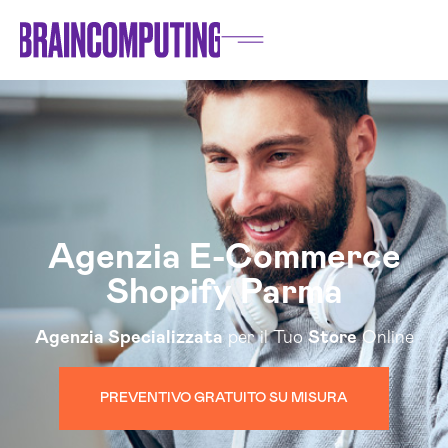
Agenzia E-Commerce
Shopify Parma
Agenzia Specializzata
per il Tuo
Store
Online
PREVENTIVO GRATUITO SU MISURA