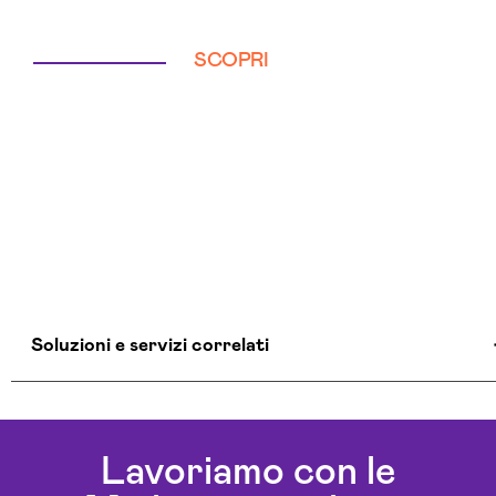
SCOPRI
Soluzioni e servizi correlati
Colocation Data Center Parma
Realizzazione Siti Web Parma
Lavoriamo con le
Realizzazione Siti Wordpress Parma