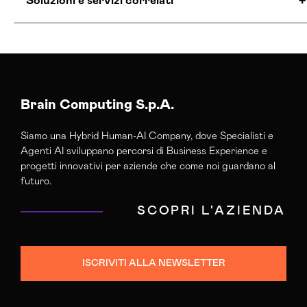
Soluzioni e servizi correlati
Agenzia Creativa Parma
Agenzia Di Comunicazione Parma
Agenzia Di Marketing Automation Parma
Agenzia Google Partner Parma
Brain Computing S.p.A.
Agenzia Posizionamento Seo Parma
Siamo una Hybrid Human-AI Company, dove Specialisti e
Agenzia Social Media Marketing Parma
Agenti AI sviluppano percorsi di Business Experience e
Agenzia Web Marketing Parma
progetti innovativi per aziende che come noi guardano al
Campagne Adv Social Parma
futuro.
Campagne Advertising Parma
SCOPRI L'AZIENDA
Campagne Display Advertising Parma
Campagne Native Advertising Parma
Consulenza Seo Parma
ISCRIVITI ALLA NEWSLETTER
Consulenza Social Media Parma
Consulenza Web Marketing Parma
Esperti Web Marketing Parma