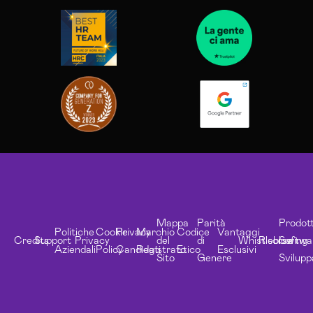
Mappa
Parità
Prodott
Politiche
Cookie
Privacy
Marchio
Codice
Vantaggi
Credits
Support
Privacy
del
di
Whistleblowing
Risorse
Softwa
Aziendali
Policy
Candidati
Registrato
Etico
Esclusivi
Sito
Genere
Svilupp