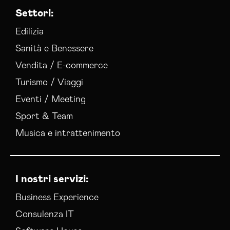
Settori:
Gestione Campagne Google Ads Parma
Gestione Social Media Parma
Edilizia
Realizzazione Siti Web Parma
Sanità e Benessere
Realizzazione Siti Wordpress Parma
Vendita / E-commerce
Social Media Advertising Parma
Turismo / Viaggi
Social Media Manager Parma
Sviluppo Ecommerce Parma
Eventi / Meeting
Web Agency Parma
Sport & Team
Musica e intrattenimento
I nostri servizi:
Business Experience
Consulenza IT