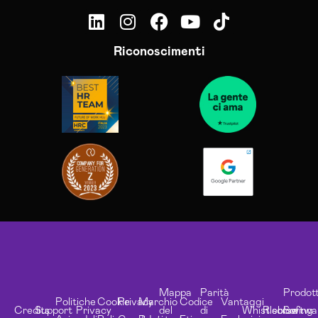
Riconoscimenti
Mappa
Parità
Prodott
Politiche
Cookie
Privacy
Marchio
Codice
Vantaggi
Credits
Support
Privacy
del
di
Whistleblowing
Risorse
Softwa