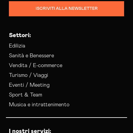
Consulenza Social Media Arezzo
ISCRIVITI ALLA NEWSLETTER
Consulenza Web Marketing Arezzo
Esperti Social Media Arezzo
Esperti Web Marketing Arezzo
Settori:
Gestione Campagne Google Ads Arezzo
Gestione Social Media Arezzo
Edilizia
Realizzazione Siti Web Arezzo
Sanità e Benessere
Realizzazione Siti Wordpress Arezzo
Vendita / E-commerce
Social Media Advertising Arezzo
Turismo / Viaggi
Sviluppo Ecommerce Arezzo
Web Agency Arezzo
Eventi / Meeting
Sport & Team
Musica e intrattenimento
I nostri servizi: