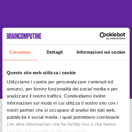
Consenso
Dettagli
Informazioni sui cookie
Questo sito web utilizza i cookie
This site is protected by reCAPTCHA
and the Google
Privacy Policy
and
Terms of Service
apply.
Utilizziamo i cookie per personalizzare contenuti ed
annunci, per fornire funzionalità dei social media e per
analizzare il nostro traffico. Condividiamo inoltre
informazioni sul modo in cui utilizza il nostro sito con i
nostri partner che si occupano di analisi dei dati web,
Un Team di specialisti
pubblicità e social media, i quali potrebbero combinarle
Sempre a tuo supporto
con altre informazioni che ha fornito loro o che hanno
raccolto dal suo utilizzo dei loro servizi.