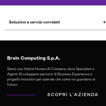
Soluzioni e servizi correlati
Agenzia Creativa Arezzo
Agenzia Di Comunicazione Arezzo
Agenzia Di Marketing Automation Arezzo
Agenzia Posizionamento Seo Arezzo
Brain Computing S.p.A.
Agenzia Social Media Marketing Arezzo
Siamo una Hybrid Human-AI Company, dove Specialisti e
Agenzia Web Marketing Arezzo
Agenti AI sviluppano percorsi di Business Experience e
Campagne Adv Social Arezzo
progetti innovativi per aziende che come noi guardano al
Campagne Advertising Arezzo
futuro.
Campagne Display Advertising Arezzo
SCOPRI L'AZIENDA
Campagne Native Advertising Arezzo
Consulenza Seo Arezzo