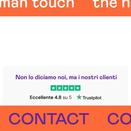
n touch
the hum
Leggi le altre recensioni
Trustpilot
ONTACT
CONT