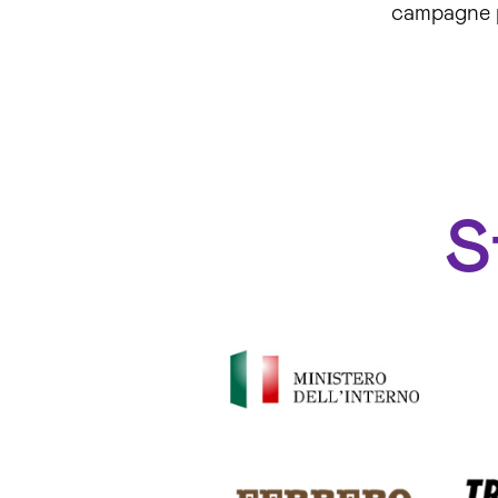
campagne p
S