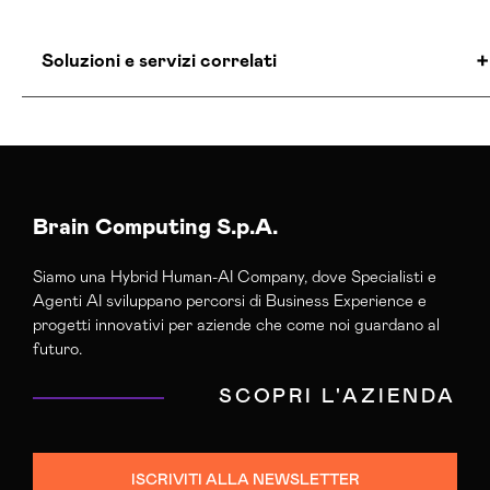
Soluzioni e servizi correlati
Agenzia Creativa Barletta-andria-trani
Agenzia Di Comunicazione Barletta-andria-trani
Agenzia Di Marketing Automation Barletta-
andria-trani
Brain Computing S.p.A.
Agenzia Posizionamento Seo Barletta-andria-
Siamo una Hybrid Human-AI Company, dove Specialisti e
trani
Agenti AI sviluppano percorsi di Business Experience e
Agenzia Social Media Marketing Barletta-
progetti innovativi per aziende che come noi guardano al
andria-trani
futuro.
Agenzia Web Marketing Barletta-andria-trani
SCOPRI L'AZIENDA
Campagne Adv Social Barletta-andria-trani
Campagne Advertising Barletta-andria-trani
Campagne Display Advertising Barletta-andria-
ISCRIVITI ALLA NEWSLETTER