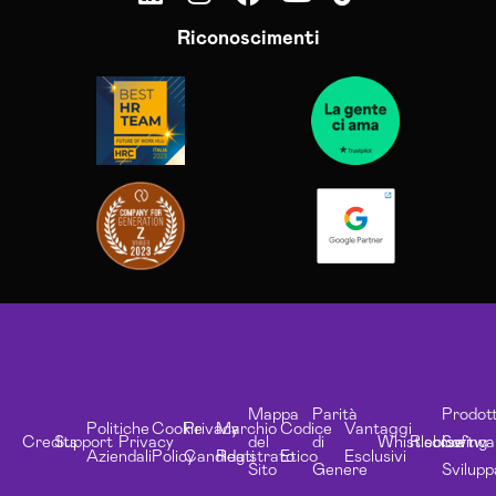
Riconoscimenti
Mappa
Parità
Prodott
Politiche
Cookie
Privacy
Marchio
Codice
Vantaggi
Credits
Support
Privacy
del
di
Whistleblowing
Risorse
Softwa
Aziendali
Policy
Candidati
Registrato
Etico
Esclusivi
Sito
Genere
Svilupp