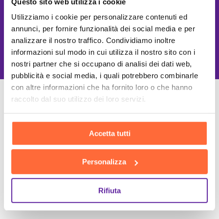
Questo sito web utilizza i cookie
Utilizziamo i cookie per personalizzare contenuti ed
annunci, per fornire funzionalità dei social media e per
analizzare il nostro traffico. Condividiamo inoltre
This site is protected by reCAPTCHA
and the Google
Privacy Policy
and
Terms of Service
apply.
informazioni sul modo in cui utilizza il nostro sito con i
nostri partner che si occupano di analisi dei dati web,
pubblicità e social media, i quali potrebbero combinarle
con altre informazioni che ha fornito loro o che hanno
raccolto dal suo utilizzo dei loro servizi.
Un Team di specialisti
Sempre a tuo supporto
Accetta tutti
Personalizza
Rifiuta