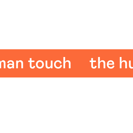
 touch
the huma