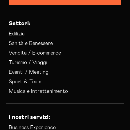
trani
Campagne Native Advertising Barletta-andria-
trani
Settori:
Consulenza Seo Barletta-andria-trani
Consulenza Social Media Barletta-andria-trani
Edilizia
Consulenza Web Marketing Barletta-andria-
Sanità e Benessere
trani
Vendita / E-commerce
Esperti Social Media Barletta-andria-trani
Turismo / Viaggi
Esperti Web Marketing Barletta-andria-trani
Gestione Campagne Google Ads Barletta-
Eventi / Meeting
andria-trani
Sport & Team
Gestione Social Media Barletta-andria-trani
Musica e intrattenimento
Realizzazione Siti Web Barletta-andria-trani
Realizzazione Siti Wordpress Barletta-andria-
trani
I nostri servizi:
Social Media Advertising Barletta-andria-trani
Sviluppo Ecommerce Barletta-andria-trani
Business Experience