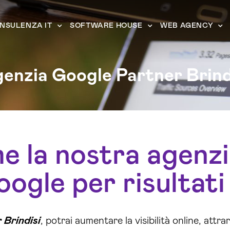
NSULENZA IT
SOFTWARE HOUSE
WEB AGENCY
enzia Google Partner Brind
e la nostra agenzi
gle per risultati 
 Brindisi
, potrai aumentare la visibilità online, attra