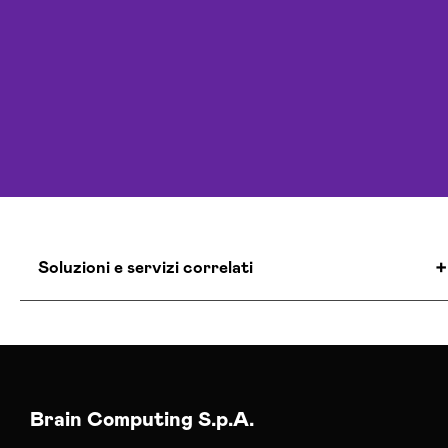
Soluzioni e servizi correlati
Agenzia Creativa Siena
Agenzia Di Comunicazione Siena
Agenzia Di Marketing Automation Siena
Agenzia Posizionamento Seo Siena
Brain Computing S.p.A.
Agenzia Social Media Marketing Siena