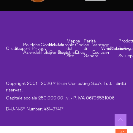
Mappa
Parità
Prodott
Politiche
Cookie
Privacy
Marchio
Codice
Vantaggi
Credits
Support
Privacy
del
di
Whistleblowing
Risorse
Softwa
Aziendali
Policy
Candidati
Registrato
Etico
Esclusivi
Sito
Genere
Svilupp
Copyright 2001 - 2026 © Brain Computing S.p.A. Tutti i diritti
riservati.
Capitale sociale 250.000,00 i.v. - P. IVA 06706551006
D-U-N-S® Number: 431497417