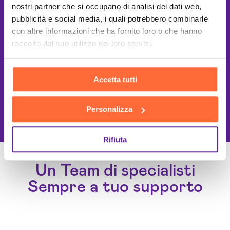
nostri partner che si occupano di analisi dei dati web,
pubblicità e social media, i quali potrebbero combinarle
con altre informazioni che ha fornito loro o che hanno
raccolto dal suo utilizzo dei loro servizi.
Accetta tutti
This site is protected by reCAPTCHA
Personalizza
and the Google
Privacy Policy
and
Terms of Service
apply.
Rifiuta
Un Team di specialisti
Sempre a tuo supporto