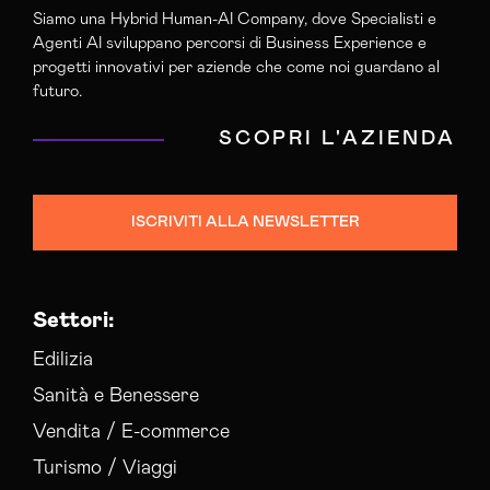
Siamo una Hybrid Human-AI Company, dove Specialisti e
Agenzia Web Marketing Siena
Agenti AI sviluppano percorsi di Business Experience e
Campagne Adv Social Siena
progetti innovativi per aziende che come noi guardano al
Campagne Advertising Siena
futuro.
Campagne Display Advertising Siena
SCOPRI L'AZIENDA
Campagne Native Advertising Siena
Consulenza Seo Siena
Consulenza Social Media Siena
ISCRIVITI ALLA NEWSLETTER
Consulenza Web Marketing Siena
Esperti Social Media Siena
Esperti Web Marketing Siena
Settori:
Gestione Campagne Google Ads Siena
Gestione Social Media Siena
Edilizia
Realizzazione Siti Web Siena
Sanità e Benessere
Realizzazione Siti Wordpress Siena
Vendita / E-commerce
Social Media Advertising Siena
Turismo / Viaggi
Sviluppo Ecommerce Siena