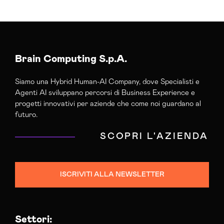
Agenzia Creativa Salerno
Agenzia Di Comunicazione Salerno
Agenzia Di Marketing Automation Salerno
Agenzia Posizionamento Seo Salerno
Brain Computing S.p.A.
Agenzia Social Media Marketing Salerno
Siamo una Hybrid Human-AI Company, dove Specialisti e
Agenzia Web Marketing Salerno
Agenti AI sviluppano percorsi di Business Experience e
Campagne Adv Social Salerno
progetti innovativi per aziende che come noi guardano al
Campagne Advertising Salerno
futuro.
Campagne Display Advertising Salerno
SCOPRI L'AZIENDA
Campagne Native Advertising Salerno
Consulenza Seo Salerno
Consulenza Social Media Salerno
ISCRIVITI ALLA NEWSLETTER
Consulenza Web Marketing Salerno
Esperti Social Media Salerno
Esperti Web Marketing Salerno
Settori:
Gestione Campagne Google Ads Salerno