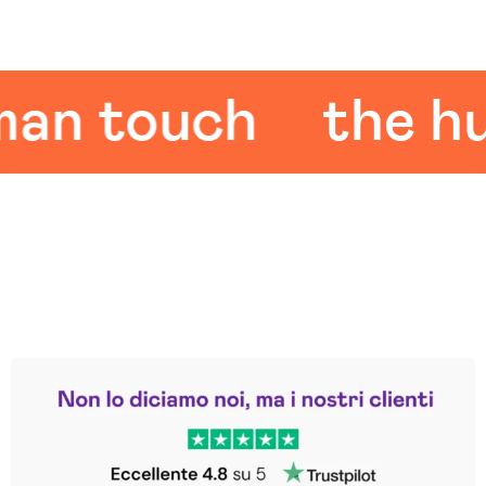
 touch
the huma
Leggi le altre recensioni
Trustpilot