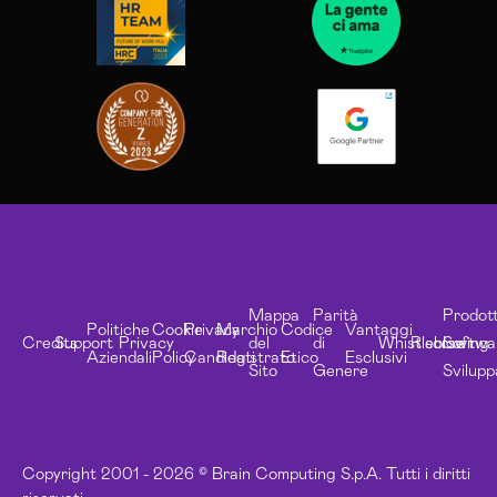
Mappa
Parità
Prodott
Politiche
Cookie
Privacy
Marchio
Codice
Vantaggi
Credits
Support
Privacy
del
di
Whistleblowing
Risorse
Softwa
Aziendali
Policy
Candidati
Registrato
Etico
Esclusivi
Sito
Genere
Svilupp
Copyright 2001 - 2026 © Brain Computing S.p.A. Tutti i diritti