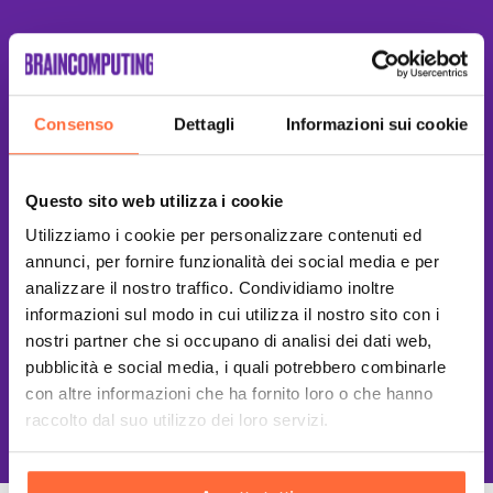
Consenso
Dettagli
Informazioni sui cookie
Questo sito web utilizza i cookie
Utilizziamo i cookie per personalizzare contenuti ed
annunci, per fornire funzionalità dei social media e per
analizzare il nostro traffico. Condividiamo inoltre
informazioni sul modo in cui utilizza il nostro sito con i
nostri partner che si occupano di analisi dei dati web,
pubblicità e social media, i quali potrebbero combinarle
con altre informazioni che ha fornito loro o che hanno
This site is protected by reCAPTCHA
and the Google
Privacy Policy
and
Terms of Service
apply.
raccolto dal suo utilizzo dei loro servizi.