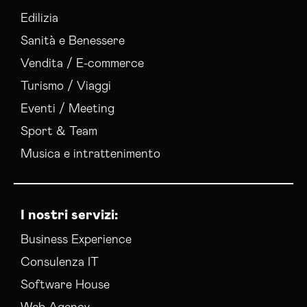
Gestione Social Media Salerno
Edilizia
Realizzazione Siti Web Salerno
Sanità e Benessere
Realizzazione Siti Wordpress Salerno
Vendita / E-commerce
Social Media Advertising Salerno
Turismo / Viaggi
Sviluppo Ecommerce Salerno
Web Agency Salerno
Eventi / Meeting
Sport & Team
Musica e intrattenimento
I nostri servizi:
Business Experience
Consulenza IT
Software House