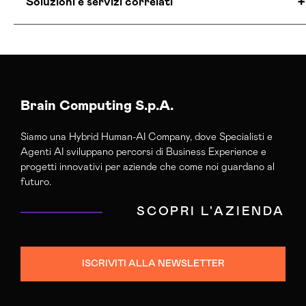
Soluzioni e servizi correlati
Agenzia Creativa Venezia
Agenzia Di Comunicazione Venezia
Agenzia Di Marketing Automation Venezia
Agenzia Posizionamento Seo Venezia
Brain Computing S.p.A.
Agenzia Social Media Marketing Venezia
Siamo una Hybrid Human-AI Company, dove Specialisti e
Agenzia Web Marketing Venezia
Agenti AI sviluppano percorsi di Business Experience e
Campagne Adv Social Venezia
progetti innovativi per aziende che come noi guardano al
Campagne Advertising Venezia
futuro.
Campagne Display Advertising Venezia
SCOPRI L'AZIENDA
Campagne Native Advertising Venezia
Consulenza Seo Venezia
Consulenza Social Media Venezia
ISCRIVITI ALLA NEWSLETTER
Consulenza Web Marketing Venezia
Esperti Social Media Venezia