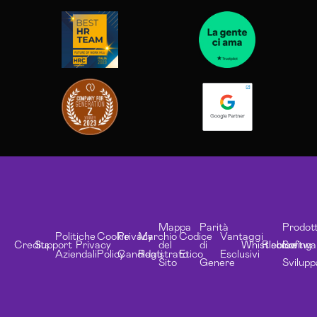
Mappa
Parità
Prodott
Politiche
Cookie
Privacy
Marchio
Codice
Vantaggi
Credits
Support
Privacy
del
di
Whistleblowing
Risorse
Softwa
Aziendali
Policy
Candidati
Registrato
Etico
Esclusivi
Sito
Genere
Svilupp