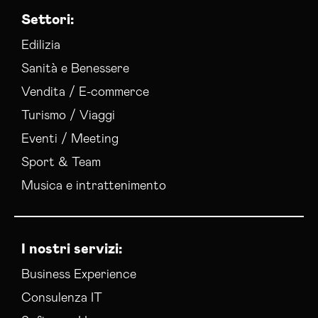
Esperti Web Marketing Venezia
Settori:
Gestione Campagne Google Ads Venezia
Gestione Social Media Venezia
Edilizia
Realizzazione Siti Web Venezia
Sanità e Benessere
Realizzazione Siti Wordpress Venezia
Vendita / E-commerce
Social Media Advertising Venezia
Turismo / Viaggi
Sviluppo Ecommerce Venezia
Web Agency Venezia
Eventi / Meeting
Sport & Team
Musica e intrattenimento
I nostri servizi:
Business Experience
Consulenza IT