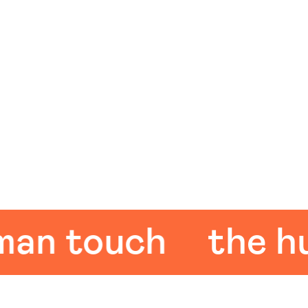
 touch
the huma