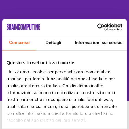
Consenso
Dettagli
Informazioni sui cookie
Questo sito web utilizza i cookie
Utilizziamo i cookie per personalizzare contenuti ed
This site is protected by reCAPTCHA
annunci, per fornire funzionalità dei social media e per
and the Google
Privacy Policy
and
Terms of Service
apply.
analizzare il nostro traffico. Condividiamo inoltre
informazioni sul modo in cui utilizza il nostro sito con i
nostri partner che si occupano di analisi dei dati web,
pubblicità e social media, i quali potrebbero combinarle
con altre informazioni che ha fornito loro o che hanno
Un Team di specialisti
raccolto dal suo utilizzo dei loro servizi.
Sempre a tuo supporto