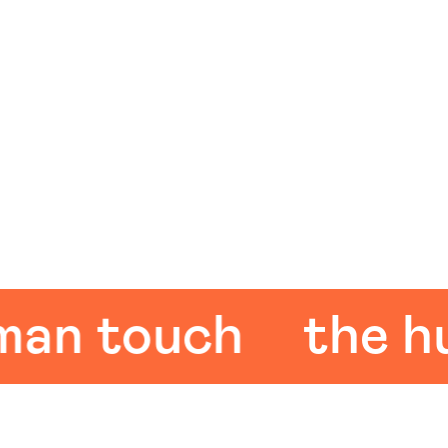
 touch
the huma