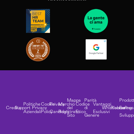
Mappa
Parità
Prodott
Politiche
Cookie
Privacy
Marchio
Codice
Vantaggi
Credits
Support
Privacy
del
di
Whistleblowing
Risorse
Softwa
Aziendali
Policy
Candidati
Registrato
Etico
Esclusivi
Sito
Genere
Svilupp