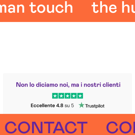
 touch
the huma
Leggi le altre recensioni
Trustpilot
NTACT
CONT