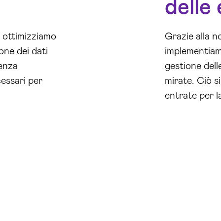
delle
 ottimizziamo
Grazie alla n
one dei dati
implementiamo
ienza
gestione del
cessari per
mirate. Ciò s
entrate per l