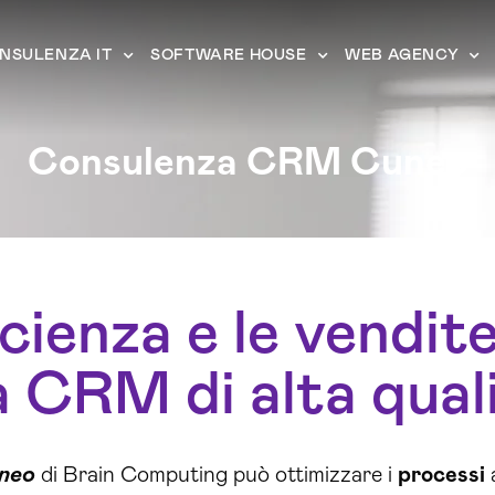
NSULENZA IT
SOFTWARE HOUSE
WEB AGENCY
Consulenza CRM Cuneo
cienza e le vendit
 CRM di alta qual
neo
di Brain Computing può ottimizzare i
processi
a