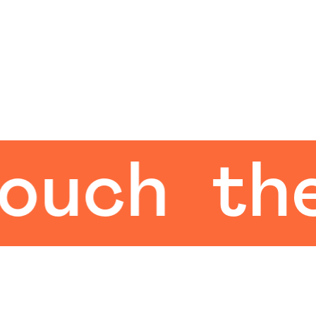
ch
the h