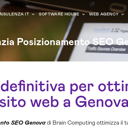
NSULENZA IT
SOFTWARE HOUSE
WEB AGENCY
zia Posizionamento SEO G
definitiva per otti
sito web a Genov
ento SEO Genova
di Brain Computing ottimizza il 