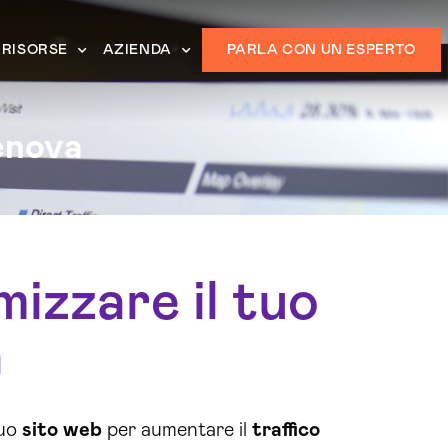
RISORSE
AZIENDA
PARLA CON UN ESPERTO
enova
mizzare il tuo
a
tuo
sito web
per aumentare il
traffico