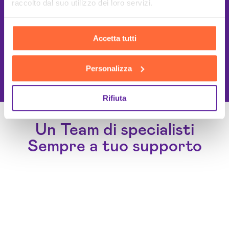
raccolto dal suo utilizzo dei loro servizi.
Accetta tutti
This site is protected by reCAPTCHA
Personalizza
and the Google
Privacy Policy
and
Terms of Service
apply.
Rifiuta
Un Team di specialisti
Sempre a tuo supporto