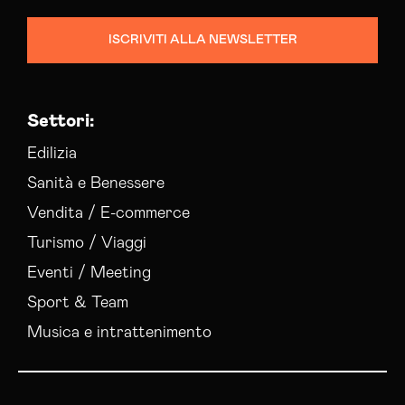
Consulenza Social Media Potenza
ISCRIVITI ALLA NEWSLETTER
Consulenza Web Marketing Potenza
Esperti Social Media Potenza
Esperti Web Marketing Potenza
Settori:
Gestione Campagne Google Ads Potenza
Gestione Social Media Potenza
Edilizia
Realizzazione Siti Web Potenza
Sanità e Benessere
Realizzazione Siti Wordpress Potenza
Vendita / E-commerce
Social Media Advertising Potenza
Turismo / Viaggi
Sviluppo Ecommerce Potenza
Web Agency Potenza
Eventi / Meeting
Sport & Team
Musica e intrattenimento