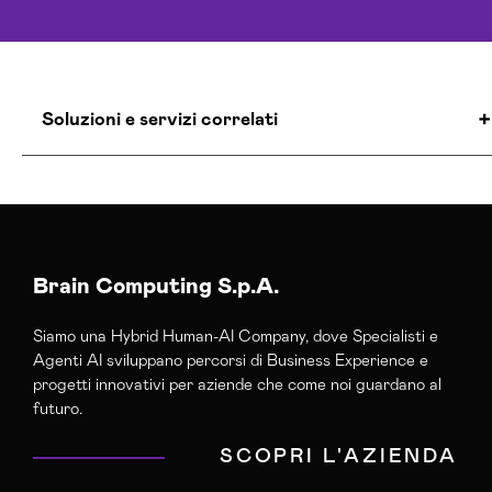
Soluzioni e servizi correlati
Agenzia Creativa Potenza
Agenzia Di Comunicazione Potenza
Agenzia Di Marketing Automation Potenza
Agenzia Google Partner Potenza
Brain Computing S.p.A.
Agenzia Social Media Marketing Potenza
Siamo una Hybrid Human-AI Company, dove Specialisti e
Agenzia Web Marketing Potenza
Agenti AI sviluppano percorsi di Business Experience e
Campagne Adv Social Potenza
progetti innovativi per aziende che come noi guardano al
Campagne Advertising Potenza
futuro.
Campagne Display Advertising Potenza
SCOPRI L'AZIENDA
Campagne Native Advertising Potenza
Consulenza Seo Potenza