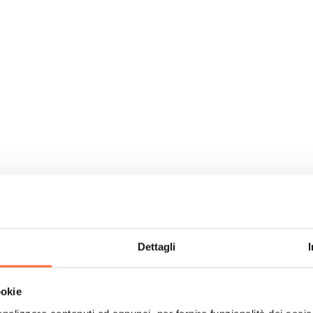
Dettagli
ch
the h
ookie