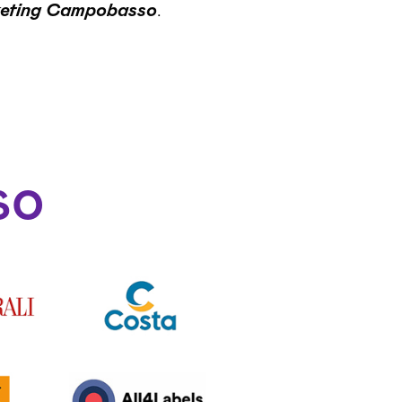
keting Campobasso
.
so