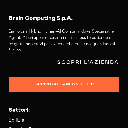
Agenzia Di Comunicazione Catanzaro
Agenzia Di Marketing Automation Catanzaro
Agenzia Google Partner Catanzaro
Brain Computing S.p.A.
Agenzia Posizionamento Seo Catanzaro
Siamo una Hybrid Human-AI Company, dove Specialisti e
Agenzia Web Marketing Catanzaro
Agenti AI sviluppano percorsi di Business Experience e
Campagne Adv Social Catanzaro
progetti innovativi per aziende che come noi guardano al
Campagne Advertising Catanzaro
futuro.
Campagne Display Advertising Catanzaro
SCOPRI L'AZIENDA
Campagne Native Advertising Catanzaro
Consulenza Seo Catanzaro
Consulenza Social Media Catanzaro
ISCRIVITI ALLA NEWSLETTER
Consulenza Web Marketing Catanzaro
Esperti Social Media Catanzaro
Esperti Web Marketing Catanzaro
Settori:
Gestione Campagne Google Ads Catanzaro
Gestione Social Media Catanzaro
Edilizia
Realizzazione Siti Web Catanzaro