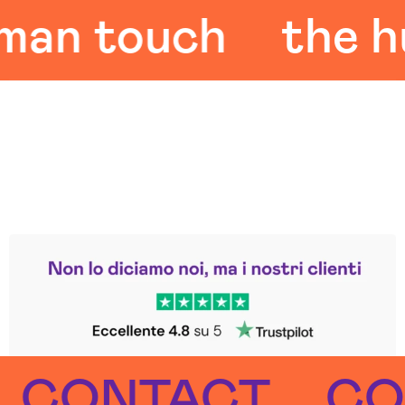
 touch
the hum
Leggi le altre recensioni
Trustpilot
ONTACT
CONT