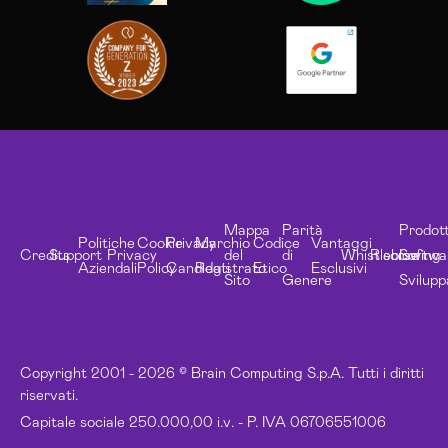
Mappa
Parità
Prodott
Politiche
Cookie
Privacy
Marchio
Codice
Vantaggi
Credits
Support
Privacy
del
di
Whistleblowing
Risorse
Softwa
Aziendali
Policy
Candidati
Registrato
Etico
Esclusivi
Sito
Genere
Svilupp
Copyright 2001 - 2026 © Brain Computing S.p.A. Tutti i diritti
riservati.
Capitale sociale 250.000,00 i.v. - P. IVA 06706551006