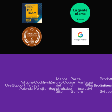
Mappa
Parità
Prodott
Politiche
Cookie
Privacy
Marchio
Codice
Vantaggi
Credits
Support
Privacy
del
di
Whistleblowing
Risorse
Softwa
Aziendali
Policy
Candidati
Registrato
Etico
Esclusivi
Sito
Genere
Svilupp