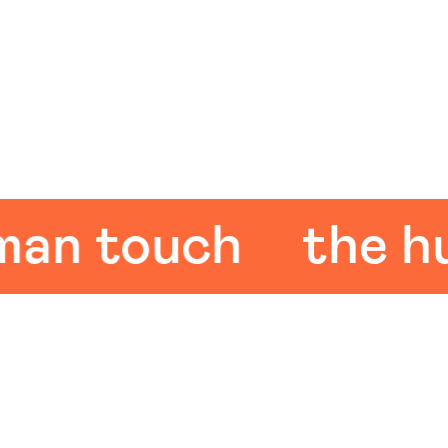
 touch
the huma