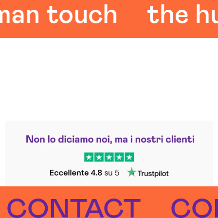
 touch
the huma
Leggi le altre recensioni
Trustpilot
NTACT
CONTA