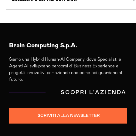
Agenzia Creativa Bologna
Agenzia Di Comunicazione Bologna
Agenzia Di Marketing Automation Bologna
Agenzia Google Partner Bologna
Brain Computing S.p.A.
Agenzia Posizionamento Seo Bologna
Siamo una Hybrid Human-AI Company, dove Specialisti e
Agenzia Web Marketing Bologna
Agenti AI sviluppano percorsi di Business Experience e
Campagne Adv Social Bologna
progetti innovativi per aziende che come noi guardano al
Campagne Advertising Bologna
futuro.
Campagne Display Advertising Bologna
SCOPRI L'AZIENDA
Campagne Native Advertising Bologna
Consulenza Seo Bologna
Consulenza Social Media Bologna
ISCRIVITI ALLA NEWSLETTER
Consulenza Web Marketing Bologna
Esperti Social Media Bologna
Esperti Web Marketing Bologna