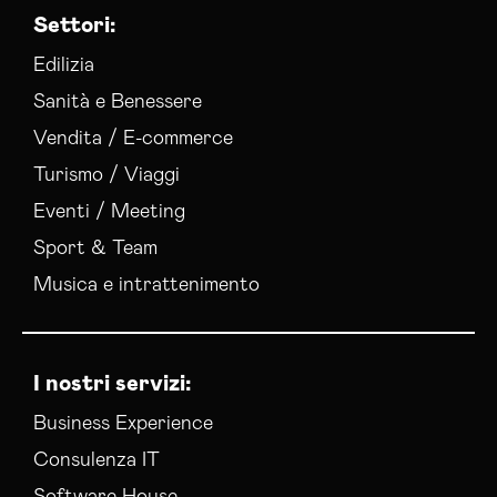
Settori:
Gestione Campagne Google Ads Bologna
Gestione Social Media Bologna
Edilizia
Realizzazione Siti Web Bologna
Sanità e Benessere
Realizzazione Siti Wordpress Bologna
Vendita / E-commerce
Social Media Advertising Bologna
Turismo / Viaggi
Social Media Manager Bologna
Sviluppo Ecommerce Bologna
Eventi / Meeting
Web Agency Bologna
Sport & Team
Musica e intrattenimento
I nostri servizi:
Business Experience
Consulenza IT
Software House