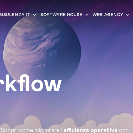
NSULENZA IT
SOFTWARE HOUSE
WEB AGENCY
rkflow
: Scopri come migliorare l'
efficienza operativa
con