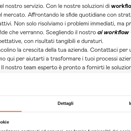
del nostro servizio. Con le nostre soluzioni di
workfl
l mercato. Affrontando le sfide quotidiane con strat
eattivi. Non solo risolviamo i problemi immediati, ma 
ide che verranno. Scegliendo il nostro
ai workflow 
ettative, con risultati tangibili e duraturi.
acolino la crescita della tua azienda. Contattaci per
mo qui per aiutarti a trasformare i tuoi processi azien
. Il nostro team esperto è pronto a fornirti le soluzi
fai il primo passo verso l’innovazione e l’efficienza.
Dettagli
ookie