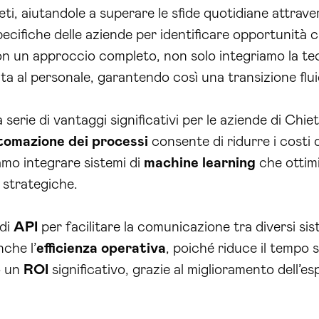
i, aiutandole a superare le sfide quotidiane attrave
ecifiche delle aziende per identificare opportunità 
on un approccio completo, non solo integriamo la tecn
 al personale, garantendo così una transizione fluid
a serie di vantaggi significativi per le aziende di Chi
tomazione dei processi
consente di ridurre i costi o
amo integrare sistemi di
machine learning
che ottimi
à strategiche.
 di
API
per facilitare la comunicazione tra diversi si
nche l’
efficienza operativa
, poiché riduce il tempo 
to un
ROI
significativo, grazie al miglioramento dell’e