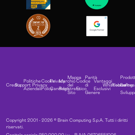
Mappa
Parità
Prodott
Politiche
Cookie
Privacy
Marchio
Codice
Vantaggi
Credits
Support
Privacy
del
di
Whistleblowing
Risorse
Softwa
Aziendali
Policy
Candidati
Registrato
Etico
Esclusivi
Sito
Genere
Svilupp
Copyright 2001 - 2026 © Brain Computing S.p.A. Tutti i diritti
riservati.