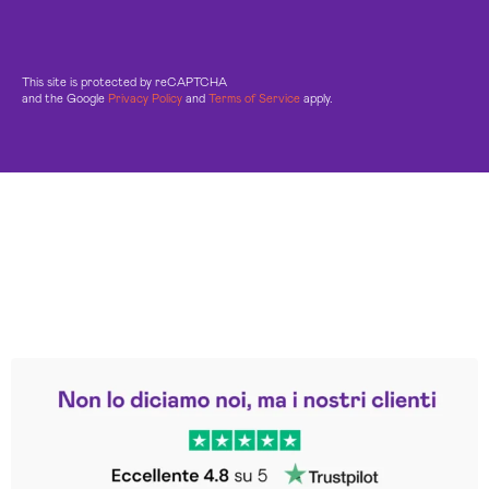
This site is protected by reCAPTCHA
and the Google
Privacy Policy
and
Terms of Service
apply.
Leggi le altre recensioni
Trustpilot