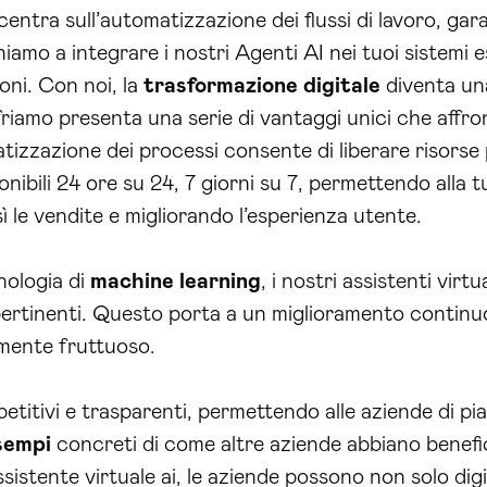
entra sull’automatizzazione dei flussi di lavoro, ga
niamo a integrare i nostri Agenti AI nei tuoi sistemi 
oni. Con noi, la
trasformazione digitale
diventa una
 offriamo presenta una serie di vantaggi unici che affr
tizzazione dei processi consente di liberare risorse
ponibili 24 ore su 24, 7 giorni su 7, permettendo alla
sì le vendite e migliorando l’esperienza utente.
nologia di
machine learning
, i nostri assistenti vir
pertinenti. Questo porta a un miglioramento continu
mente fruttuoso.
etitivi e trasparenti, permettendo alle aziende di pi
sempi
concreti di come altre aziende abbiano benefici
assistente virtuale ai, le aziende possono non solo dig