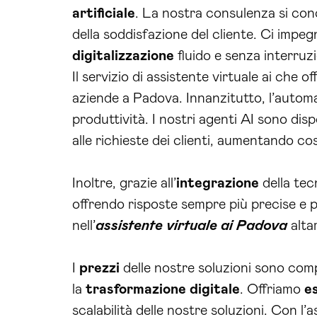
artificiale
. La nostra consulenza si conc
della soddisfazione del cliente. Ci impeg
digitalizzazione
fluido e senza interruzi
Il servizio di assistente virtuale ai che
aziende a Padova. Innanzitutto, l’automa
produttività. I nostri agenti AI sono dis
alle richieste dei clienti, aumentando co
Inoltre, grazie all’
integrazione
della tec
offrendo risposte sempre più precise e 
nell’
assistente virtuale ai Padova
alta
I
prezzi
delle nostre soluzioni sono comp
la
trasformazione digitale
. Offriamo
e
scalabilità delle nostre soluzioni. Con l’