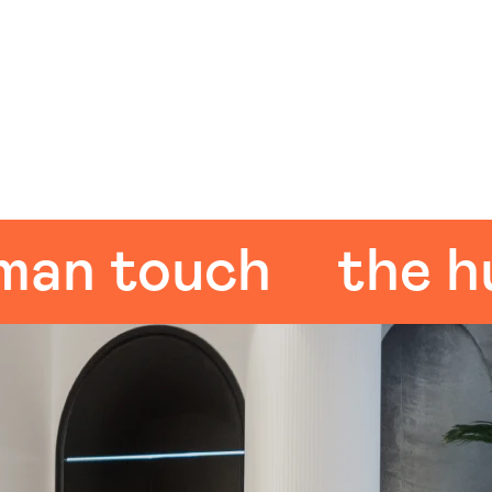
 touch
the huma