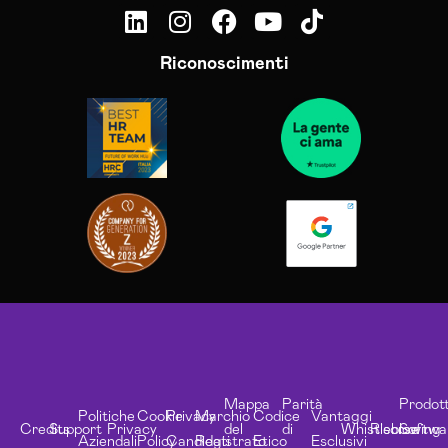
Riconoscimenti
Mappa
Parità
Prodott
Politiche
Cookie
Privacy
Marchio
Codice
Vantaggi
Credits
Support
Privacy
del
di
Whistleblowing
Risorse
Softwa
Aziendali
Policy
Candidati
Registrato
Etico
Esclusivi