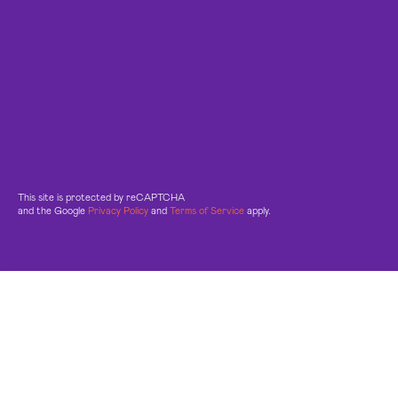
This site is protected by reCAPTCHA
and the Google
Privacy Policy
and
Terms of Service
apply.