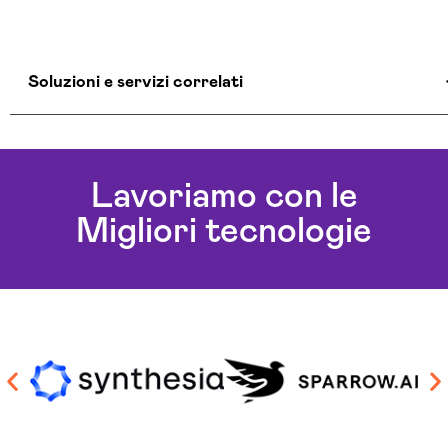
Soluzioni e servizi correlati
Aziende Intelligenza Artificiale Sassari
Chatbot Intelligenza Artificiale Sassari
Lavoriamo con le
Consulenza Chatbot Ai Sassari
Migliori tecnologie
Soluzioni Blockchain Sassari
Sviluppo Algoritmi Intelligenza Artificiale Sassari
Sviluppo Chatbot Ai Sassari