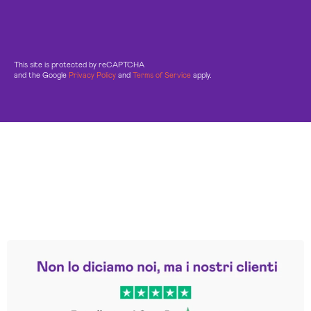
This site is protected by reCAPTCHA
and the Google
Privacy Policy
and
Terms of Service
apply.
Leggi le altre recensioni
Trustpilot