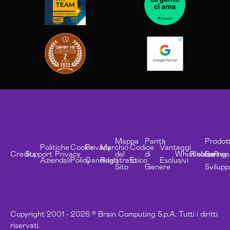
Mappa
Parità
Prodott
Politiche
Cookie
Privacy
Marchio
Codice
Vantaggi
Credits
Support
Privacy
del
di
Whistleblowing
Risorse
Softwa
Aziendali
Policy
Candidati
Registrato
Etico
Esclusivi
Sito
Genere
Svilupp
Copyright 2001 - 2026 © Brain Computing S.p.A. Tutti i diritti
riservati.