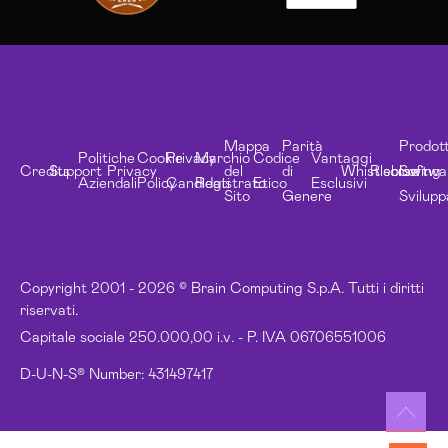
Mappa
Parità
Prodott
Politiche
Cookie
Privacy
Marchio
Codice
Vantaggi
Credits
Support
Privacy
del
di
Whistleblowing
Risorse
Softwa
Aziendali
Policy
Candidati
Registrato
Etico
Esclusivi
Sito
Genere
Svilupp
Copyright 2001 - 2026 © Brain Computing S.p.A. Tutti i diritti
riservati.
Capitale sociale 250.000,00 i.v. - P. IVA 06706551006
D-U-N-S® Number: 431497417