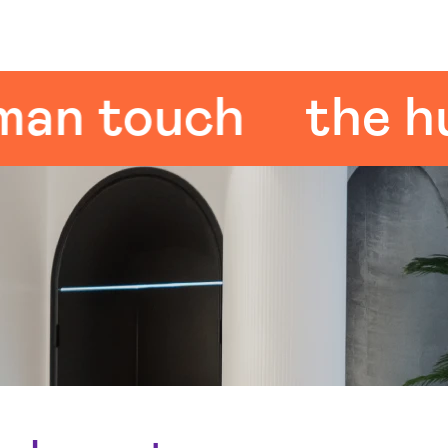
 touch
the huma