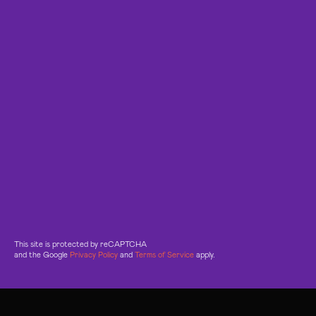
This site is protected by reCAPTCHA
and the Google
Privacy Policy
and
Terms of Service
apply.