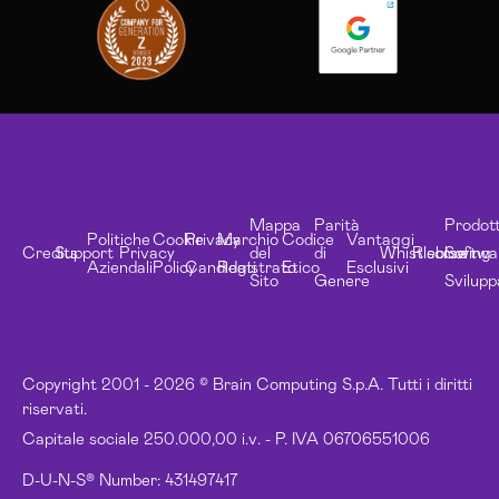
Mappa
Parità
Prodott
Politiche
Cookie
Privacy
Marchio
Codice
Vantaggi
Credits
Support
Privacy
del
di
Whistleblowing
Risorse
Softwa
Aziendali
Policy
Candidati
Registrato
Etico
Esclusivi
Sito
Genere
Svilupp
Copyright 2001 - 2026 © Brain Computing S.p.A. Tutti i diritti
riservati.
Capitale sociale 250.000,00 i.v. - P. IVA 06706551006
D-U-N-S® Number: 431497417