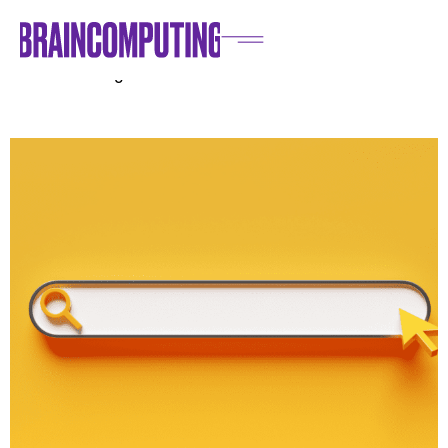
Home
/
Blog
/
Marketing
/
Cos’è Google Suggest, come funziona e perché è utile per
chi fa marketing