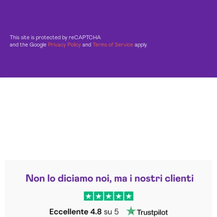
This site is protected by reCAPTCHA
and the Google
Privacy Policy
and
Terms of Service
apply.
Leggi le altre recensioni
Trustpilot