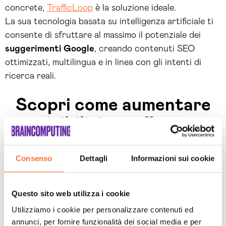
concrete,
TrafficLoop
è la soluzione ideale.
La sua tecnologia basata su intelligenza artificiale ti
consente di sfruttare al massimo il potenziale dei
suggerimenti Google
, creando contenuti SEO
ottimizzati, multilingua e in linea con gli intenti di
ricerca reali.
Scopri come aumentare
visibilità, traffico e
risultati concreti con
TrafficLoop!
Consenso
Dettagli
Informazioni sui cookie
Questo sito web utilizza i cookie
Voglio scoprirlo!
Utilizziamo i cookie per personalizzare contenuti ed
annunci, per fornire funzionalità dei social media e per