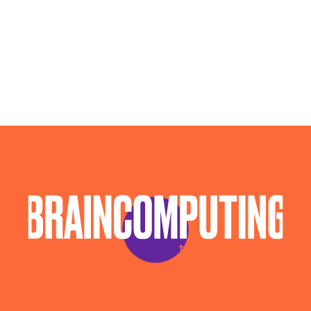
Agenzia Web Marketing Latina
Campagne Advertising Latina
Campagne Display Advertising Latina
Campagne Native Advertising Latina
Consulenza Seo Latina
Consulenza Social Media Latina
Consulenza Web Marketing Latina
Esperti Social Media Latina
Esperti Web Marketing Latina
Gestione Campagne Google Ads Latina
Gestione Social Media Latina
Realizzazione Siti Web Latina
Realizzazione Siti Wordpress Latina
Social Media Advertising Latina
Sviluppo Ecommerce Latina
Web Agency Latina