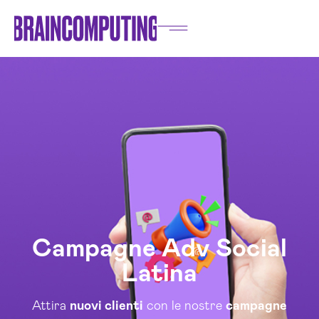
Campagne Adv Social
Latina
Attira
nuovi clienti
con le nostre
campagne