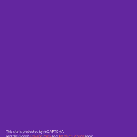
This site is protected by reCAPTCHA
and the Google
Privacy Policy
and
Terms of Service
apply.