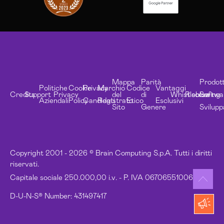
Mappa
Parità
Prodott
Politiche
Cookie
Privacy
Marchio
Codice
Vantaggi
Credits
Support
Privacy
del
di
Whistleblowing
Risorse
Softwa
Aziendali
Policy
Candidati
Registrato
Etico
Esclusivi
Sito
Genere
Svilupp
Copyright 2001 - 2026 © Brain Computing S.p.A. Tutti i diritti
riservati.
Capitale sociale 250.000,00 i.v. - P. IVA 06706551006
D-U-N-S® Number: 431497417