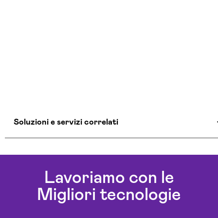
Soluzioni e servizi correlati
Agenzia Creativa Caltanissetta
Agenzia Di Comunicazione Caltanissetta
Lavoriamo con le
Agenzia Di Marketing Automation Caltanissetta
Migliori tecnologie
Agenzia Google Partner Caltanissetta
Agenzia Posizionamento Seo Caltanissetta