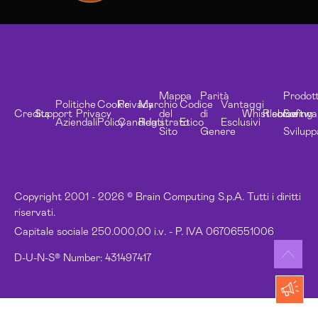
Mappa
Parità
Prodott
Politiche
Cookie
Privacy
Marchio
Codice
Vantaggi
Credits
Support
Privacy
del
di
Whistleblowing
Risorse
Softwa
Aziendali
Policy
Candidati
Registrato
Etico
Esclusivi
Sito
Genere
Svilupp
Copyright 2001 - 2026 © Brain Computing S.p.A. Tutti i diritti
riservati.
Capitale sociale 250.000,00 i.v. - P. IVA 06706551006
D-U-N-S® Number: 431497417