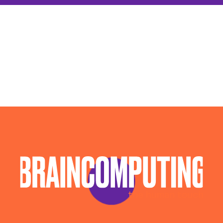
Agenzia Social Media Marketing Caltanissetta
Agenzia Web Marketing Caltanissetta
Campagne Advertising Caltanissetta
Campagne Display Advertising Caltanissetta
Campagne Native Advertising Caltanissetta
Consulenza Seo Caltanissetta
Consulenza Social Media Caltanissetta
Consulenza Web Marketing Caltanissetta
Esperti Social Media Caltanissetta
Esperti Web Marketing Caltanissetta
Gestione Campagne Google Ads Caltanissetta
Gestione Social Media Caltanissetta
Realizzazione Siti Web Caltanissetta
Realizzazione Siti Wordpress Caltanissetta
Social Media Advertising Caltanissetta
Sviluppo Ecommerce Caltanissetta
Web Agency Caltanissetta