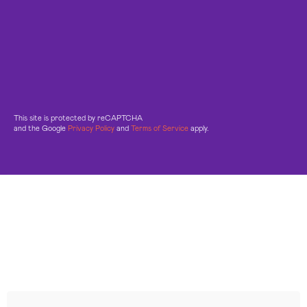
This site is protected by reCAPTCHA
and the Google
Privacy Policy
and
Terms of Service
apply.
Leggi le altre recensioni