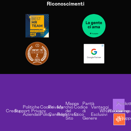
Riconoscimenti
Mappa
Parità
Prodott
Politiche
Cookie
Privacy
Marchio
Codice
Vantaggi
Credits
Support
Privacy
del
di
Whistleblowing
Risorse
Softwa
Aziendali
Policy
Candidati
Registrato
Etico
Esclusivi
Sito
Genere
Svilupp