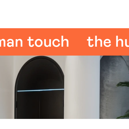
 touch
the huma