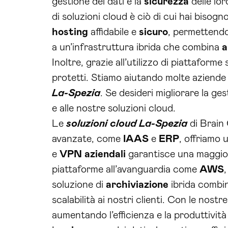
gestione dei dati e la
sicurezza
delle lor
di soluzioni cloud è ciò di cui hai bisog
hosting
affidabile e
sicuro
, permettendot
a un’infrastruttura ibrida che combina
a
Inoltre, grazie all’utilizzo di piattaform
protetti. Stiamo aiutando molte aziende a
La-Spezia
. Se desideri migliorare la ges
e alle nostre soluzioni cloud.
Le
soluzioni cloud La-Spezia
di Brain 
avanzate, come
IAAS
e
ERP
, offriamo u
e
VPN
aziendali
garantisce una maggi
piattaforme all’avanguardia come
AWS
soluzione di
archiviazione
ibrida combina
scalabilità ai nostri clienti. Con le nostr
aumentando l’efficienza e la produttività