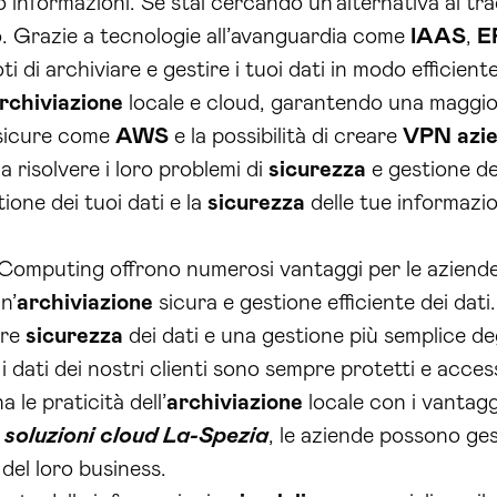
o informazioni. Se stai cercando un’alternativa ai tra
no. Grazie a tecnologie all’avanguardia come
IAAS
,
E
i di archiviare e gestire i tuoi dati in modo efficien
rchiviazione
locale e cloud, garantendo una maggiore
e sicure come
AWS
e la possibilità di creare
VPN
azie
 risolvere i loro problemi di
sicurezza
e gestione dei
tione dei tuoi dati e la
sicurezza
delle tue informazi
Computing offrono numerosi vantaggi per le aziende. 
n’
archiviazione
sicura e gestione efficiente dei dati. 
ore
sicurezza
dei dati e una gestione più semplice degl
, i dati dei nostri clienti sono sempre protetti e acces
 le praticità dell’
archiviazione
locale con i vantaggi
e
soluzioni cloud La-Spezia
, le aziende possono ges
 del loro business.