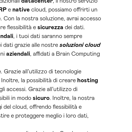
dizionali
datacenter
, il nostro servizio
RP
e
native
cloud, possiamo offrirti un
te. Con la nostra soluzione, avrai accesso
 flessibilità e
sicurezza
dei dati.
ndali
, i tuoi dati saranno sempre
 dati grazie alle nostre
soluzioni cloud
oni
aziendali
, affidati a Brain Computing
Grazie all’utilizzo di tecnologie
Inoltre, la possibilità di creare
hosting
i accessi. Grazie all’utilizzo di
sibili in modo
sicuro
. Inoltre, la nostra
 del cloud, offrendo flessibilità e
tire e proteggere meglio i loro dati,