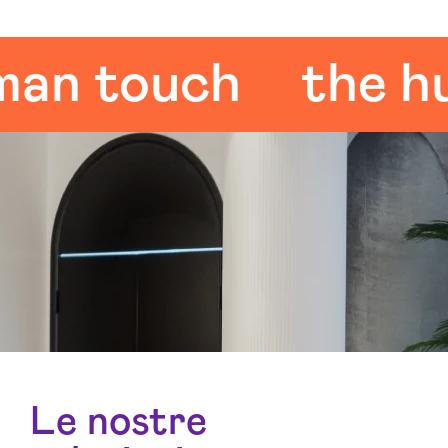
 touch
the huma
Le nostre