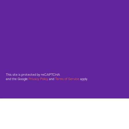
This site is protected by reCAPTCHA
and the Google
Privacy Policy
and
Terms of Service
apply.