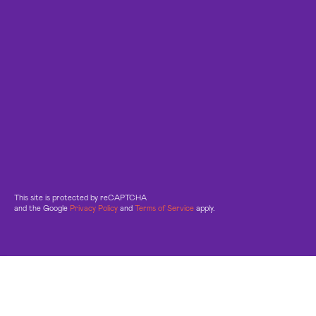
This site is protected by reCAPTCHA
and the Google
Privacy Policy
and
Terms of Service
apply.