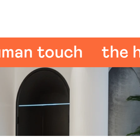
 touch
the hum