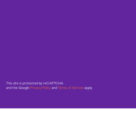
This site is protected by reCAPTCHA
and the Google
Privacy Policy
and
Terms of Service
apply.