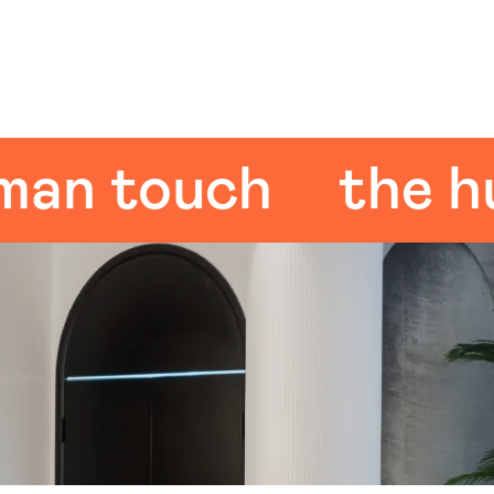
 touch
the huma