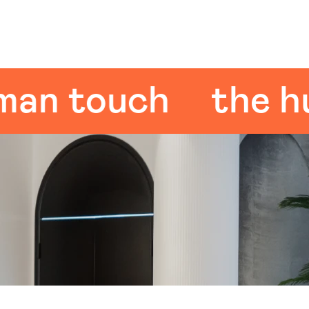
 touch
the huma