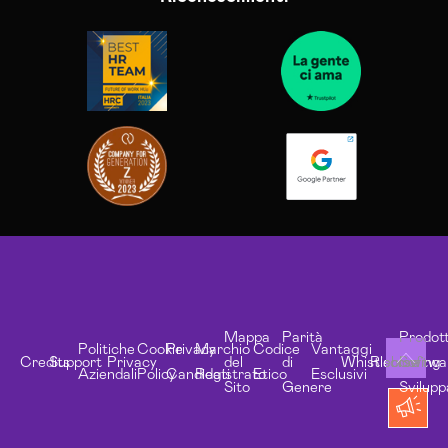
Mappa
Parità
Prodott
Politiche
Cookie
Privacy
Marchio
Codice
Vantaggi
Credits
Support
Privacy
del
di
Whistleblowing
Risorse
Softwa
Aziendali
Policy
Candidati
Registrato
Etico
Esclusivi
Sito
Genere
Svilupp