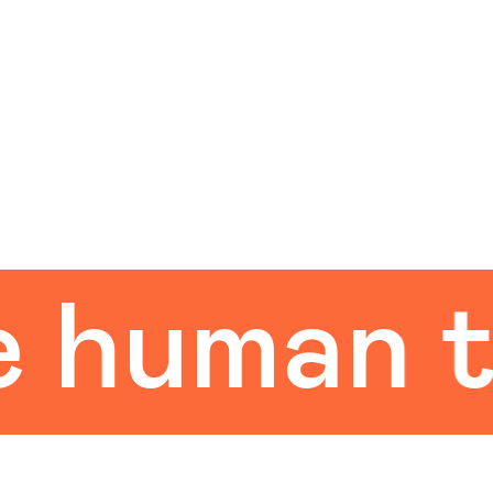
uman tou