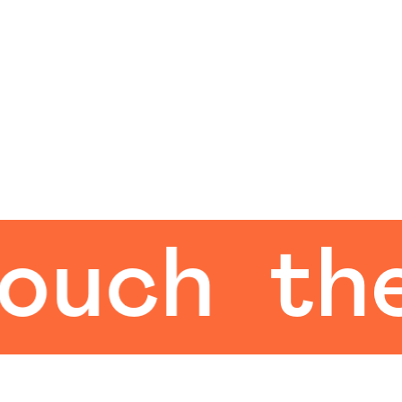
ch
the h