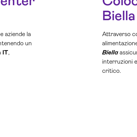
Center
Coloc
Biella
le aziende la
Attraverso co
mantenendo un
alimentazion
a
IT
,
Biella
assicur
.
interruzioni 
critico.