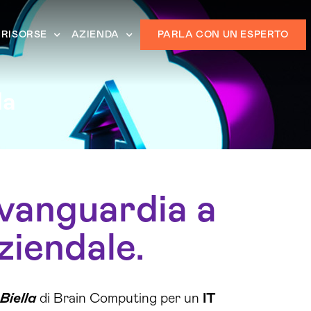
RISORSE
AZIENDA
PARLA CON UN ESPERTO
la
avanguardia a
aziendale.
Biella
di Brain Computing per un
IT