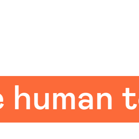
uman tou