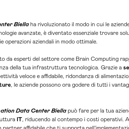
nter Biella
ha rivoluzionato il modo in cui le aziend
ologie avanzate, è diventato essenziale trovare solu
e operazioni aziendali in modo ottimale.
to da esperti del settore come Brain Computing ra
enza della tua infrastruttura tecnologica. Grazie a
se
ività veloce e affidabile, ridondanza di alimentazion
ture
, le aziende possono ora godere di tutti i vantag
ation Data Center Biella
può fare per la tua aziend
ruttura
IT
, riducendo al contempo i costi operativi. A
partner affidabile che ti supporta nell’implementazi