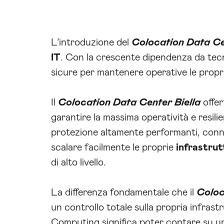
L’introduzione del
Colocation Data Ce
IT
. Con la crescente dipendenza da tecn
sicure per mantenere operative le propri
Il
Colocation Data Center Biella
offer
garantire la massima operatività e resili
protezione altamente performanti, connett
scalare facilmente le proprie
infrastrut
di alto livello.
La differenza fondamentale che il
Coloc
un controllo totale sulla propria infrast
Computing significa poter contare su un 