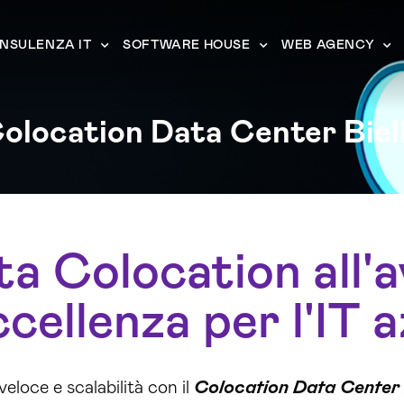
NSULENZA IT
SOFTWARE HOUSE
WEB AGENCY
olocation Data Center Biel
ta Colocation all'
ccellenza per l'IT 
eloce e scalabilità con il
Colocation Data Center 