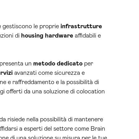
e gestiscono le proprie
infrastrutture
zioni di
housing
hardware
affidabili e
ppresenta un
metodo
dedicato
per
rvizi
avanzati come sicurezza e
e e raffreddamento e la possibilità di
gi offerti da una soluzione di colocation
a risiede nella possibilità di mantenere
ffidarsi a esperti del settore come Brain
one di una soluzione su misura per le tue