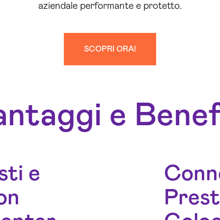
aziendale performante e protetto.
SCOPRI ORA!
ntaggi e Benef
ti e
Conne
on
Prest