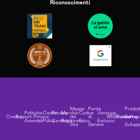
Riconoscimenti
Mappa
Parità
Prodott
Politiche
Cookie
Privacy
Marchio
Codice
Vantaggi
Credits
Support
Privacy
del
di
Whistleblowing
Risorse
Softwa
Aziendali
Policy
Candidati
Registrato
Etico
Esclusivi
Sito
Genere
Svilupp