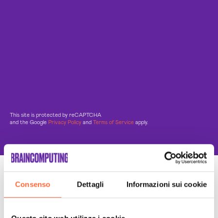
This site is protected by reCAPTCHA
and the Google
Privacy Policy
and
Terms of Service
apply.
Un Team di specialisti
Consenso
Dettagli
Informazioni sui cookie
Sempre a tuo supporto