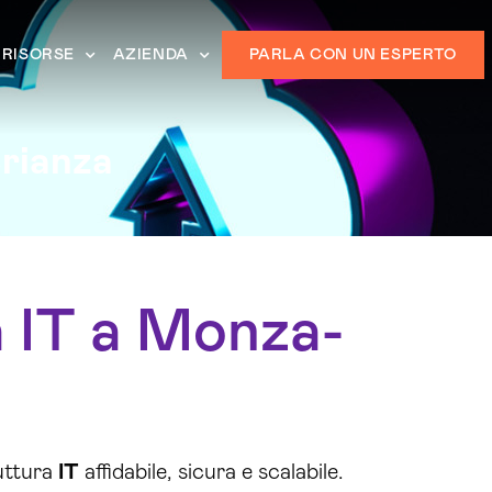
RISORSE
AZIENDA
PARLA CON UN ESPERTO
rianza
a IT a Monza-
uttura
IT
affidabile, sicura e scalabile.