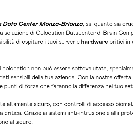
a soluzione di Colocation Datacenter di Brain Comput
ibilità di ospitare i tuoi server e
hardware
critici i
i colocation non può essere sottovalutata, specialme
ati sensibili della tua azienda. Con la nostra offerta
e punti di forza che faranno la differenza nel tuo set
e altamente sicuro, con controlli di accesso biomet
a critica. Grazie ai sistemi anti-intrusione e alla pro
ono al sicuro.
eccellenti ti permettono di operare senza interruzioni
ssa latenza e l’alta disponibilità ti garantiscono una 