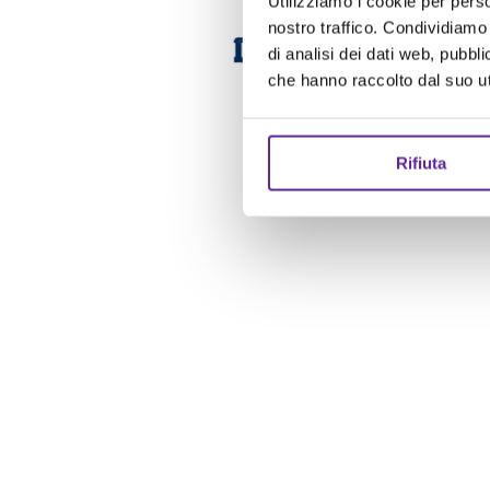
Utilizziamo i cookie per perso
nostro traffico. Condividiamo 
di analisi dei dati web, pubbl
che hanno raccolto dal suo uti
Rifiuta
Se sei un’azienda in cerca di
Colocatio