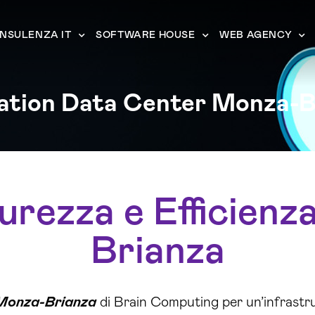
NSULENZA IT
SOFTWARE HOUSE
WEB AGENCY
ation Data Center Monza-B
rezza e Efficienz
Brianza
Monza-Brianza
di Brain Computing per un’infrastr