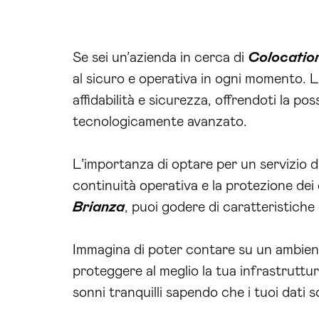
al sicuro e operativa in ogni momento. L
affidabilità e sicurezza, offrendoti la poss
tecnologicamente avanzato.
L’importanza di optare per un servizio d
continuità operativa e la protezione dei d
Brianza
, puoi godere di caratteristiche 
Immagina di poter contare su un ambient
proteggere al meglio la tua infrastruttur
sonni tranquilli sapendo che i tuoi dati s
Inoltre, la connettività e la banda larga 
e ai molteplici carrier disponibili. La ba
per le tue operazioni
IT
.