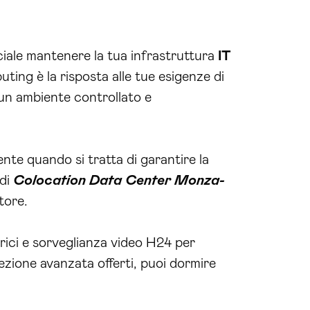
ing è la risposta alle tue esigenze di
n un ambiente controllato e
nte quando si tratta di garantire la
 di
Colocation Data Center Monza-
tore.
rici e sorveglianza video H24 per
tezione avanzata offerti, puoi dormire
, grazie alle connessioni ad alta velocità
connessione internet ottimale, essenziale