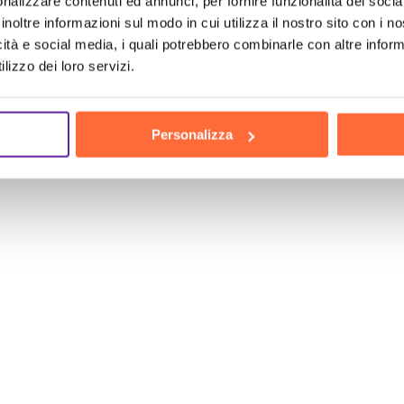
nalizzare contenuti ed annunci, per fornire funzionalità dei socia
inoltre informazioni sul modo in cui utilizza il nostro sito con i 
icità e social media, i quali potrebbero combinarle con altre inform
lizzo dei loro servizi.
Personalizza
n Data Center Monza-Brianza
, sai quanto sia cr