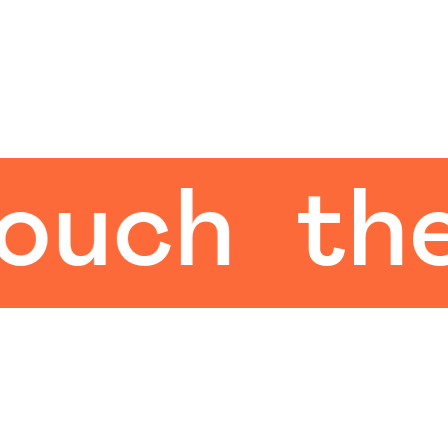
ch
the h