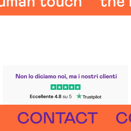
an touch
the hu
Leggi le altre recensioni
Trustpilot
CONTACT
CON