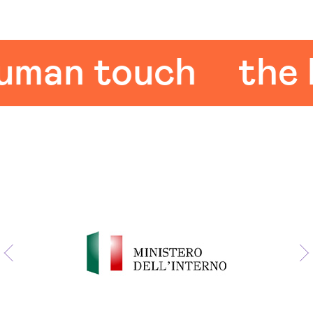
an touch
the hu