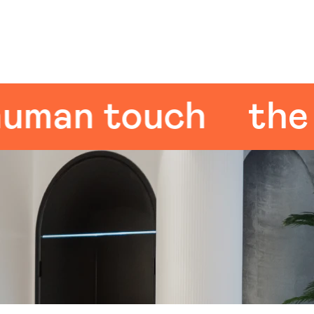
an touch
the hu