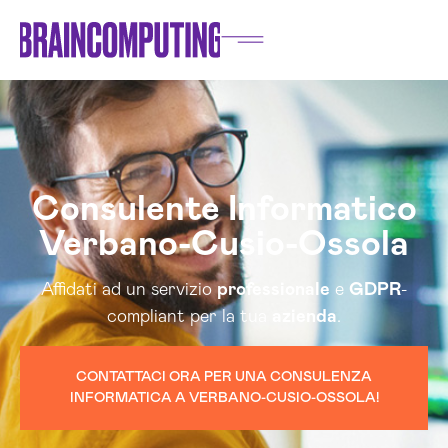
Consulente Informatico
Verbano-Cusio-Ossola
Affidati ad un servizio
professionale
e
GDPR
-
compliant per la tua
azienda
.
CONTATTACI ORA PER UNA CONSULENZA
INFORMATICA A VERBANO-CUSIO-OSSOLA!