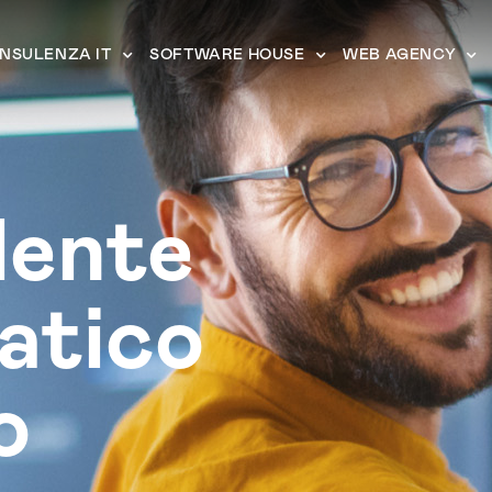
NSULENZA IT
SOFTWARE HOUSE
WEB AGENCY
lente
atico
o