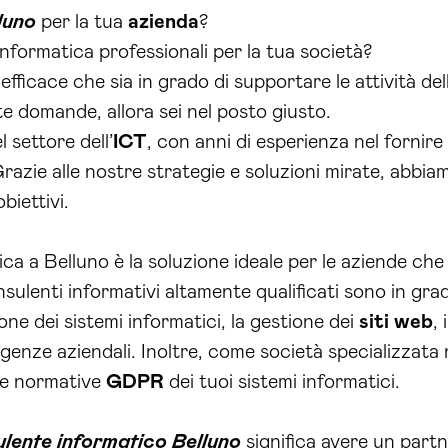
luno
per la tua
azienda
?
nformatica professionali per la tua società?
efficace che sia in grado di supportare le attività de
te domande, allora sei nel posto giusto.
 settore dell’
ICT
, con anni di esperienza nel fornire
Grazie alle nostre strategie e soluzioni mirate, abbia
biettivi.
tica a Belluno è la soluzione ideale per le aziende c
onsulenti informativi altamente qualificati sono in gr
one dei sistemi informatici, la gestione dei
siti web
,
igenze aziendali. Inoltre, come società specializzata 
lle normative
GDPR
dei tuoi sistemi informatici.
lente informatico Belluno
significa avere un partn