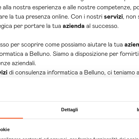
e alla nostra esperienza e alle nostre competenze, po
orare la tua presenza online. Con i nostri
servizi
, non 
gica per portare la tua
azienda
al successo.
esso per scoprire come possiamo aiutare la tua
azie
ormatica a Belluno. Siamo a disposizione per fornirt
nze aziendali.
izi
di consulenza informatica a Belluno, ci teniamo a
one. Innanzitutto, grazie alla nostra consulenza e a
blemi legati al sistema informatico della tua
azienda
,
un sistema informatico ottimizzato e allineato alle es
roduttività delle tue attività.
Dettagli
dei
siti web
, potrai avere un sito internet moderno e
ookie
pre aggiornata e di raggiungere più facilmente nuovi