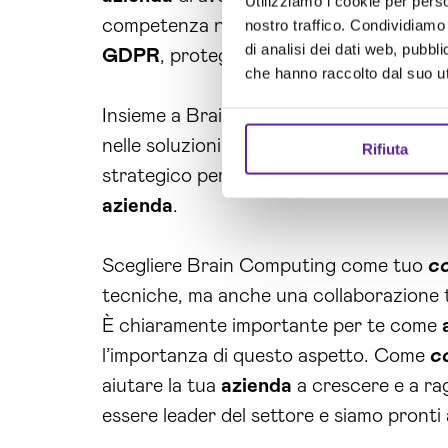
Utilizziamo i cookie per perso
competenza nella gestione dei dati, potr
nostro traffico. Condividiamo 
di analisi dei dati web, pubbl
GDPR
, proteggendo la tua
azienda
da e
che hanno raccolto dal suo uti
Insieme a Brain Computing, avrai la possi
nelle soluzioni realmente necessarie per 
Rifiuta
strategico per sviluppare e implementar
azienda
.
Scegliere Brain Computing come tuo
co
tecniche, ma anche una collaborazione t
È chiaramente importante per te come
l’importanza di questo aspetto. Come
c
aiutare la tua
azienda
a crescere e a rag
essere leader del settore e siamo pront