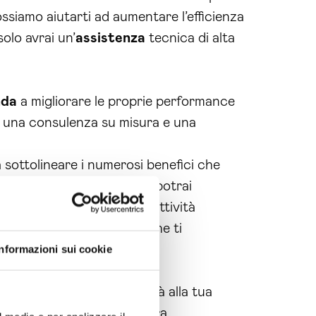
ssiamo aiutarti ad aumentare l’efficienza
solo avrai un’
assistenza
tecnica di alta
nda
a migliorare le proprie performance
i una consulenza su misura e una
 sottolineare i numerosi benefici che
l nostro supporto
tecnico
, potrai
 evitando interruzioni nell’attività
igenze della tua
azienda
, che ti
Informazioni sui cookie
 funzionale, che permetterà alla tua
 clienti. Grazie alla nostra