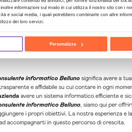
nalizzare contenuti ed annunci, per fornire funzionalità dei socia
emo anche garantire la sicurezza delle tue informazi
inoltre informazioni sul modo in cui utilizza il nostro sito con i 
icità e social media, i quali potrebbero combinarle con altre inform
ventuali rischi e sanzioni.
lizzo dei loro servizi.
bilità di ottimizzare i costi del tuo sistema informa
il tuo business. Inoltre, grazie al nostro servizio di
Personalizza
e nuove tecnologie e strumenti che ti aiuteranno a m
nsulente informatico Belluno
significa avere a tu
rasparente e affidabile su cui contare in ogni mome
azienda
avere un sistema informatico efficiente e s
onsulente informatico Belluno
, siamo qui per offri
giungere i propri obiettivi. La nostra esperienza e
i ad accompagnarti in questo percorso di crescita.