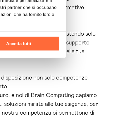
l media e per analizzare il
oni e la conformità alle normative
nostri partner che si occupano
azioni che ha fornito loro o
tico, evitando sprechi e investendo solo
 consulenza, potrai avere un supporto
Accetta tutti
igliorare le performance della tua
a disposizione non solo competenze
nto.
icuro, e noi di Brain Computing capiamo
rti soluzioni mirate alle tue esigenze, per
 la nostra competenza ci permettono di