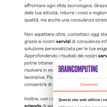
affrontare ogni sfida tecnologica. Grazi
delle tue attività, ridurre i costi e migli
qualità, ma anche una consulenza strate
Non aspettare oltre, contattaci oggi st
grazie ai nostri
servizi
di consulenza inf
soluzione personalizzata per le tue esige
Approfondendo i risultati dei nostri
serv
potrai ottenere dalla nostra collaborazi
risolvere in modo rapido e efficace i pro
lavorativa. Potrai inoltre beneficiare di 
consentirà di aumentare l’efficienza e la p
Consenso
Inoltre, con i nostri
servizi
di gestione 
Questo sito web utilizza i c
azienda
di avere una presenza online sem