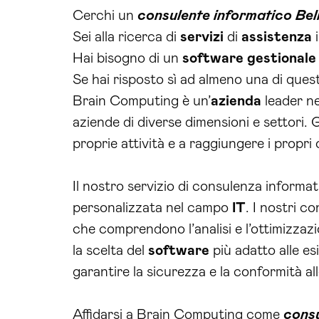
Cerchi un
consulente informatico Bel
Sei alla ricerca di
servizi
di
assistenza
i
Hai bisogno di un
software
gestionale
Se hai risposto sì ad almeno una di ques
Brain Computing è un’
azienda
leader nel
aziende di diverse dimensioni e settori. 
proprie attività e a raggiungere i propri o
Il nostro servizio di consulenza informa
personalizzata nel campo
IT
. I nostri c
che comprendono l’analisi e l’ottimizzazi
la scelta del
software
più adatto alle es
garantire la sicurezza e la conformità a
Affidarsi a Brain Computing come
consu