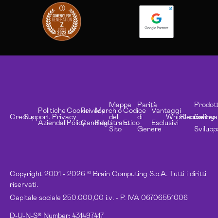
Mappa
Parità
Prodott
Politiche
Cookie
Privacy
Marchio
Codice
Vantaggi
Credits
Support
Privacy
del
di
Whistleblowing
Risorse
Softwa
Aziendali
Policy
Candidati
Registrato
Etico
Esclusivi
Sito
Genere
Svilupp
Copyright 2001 - 2026 © Brain Computing S.p.A. Tutti i diritti
riservati.
Capitale sociale 250.000,00 i.v. - P. IVA 06706551006
D-U-N-S® Number: 431497417